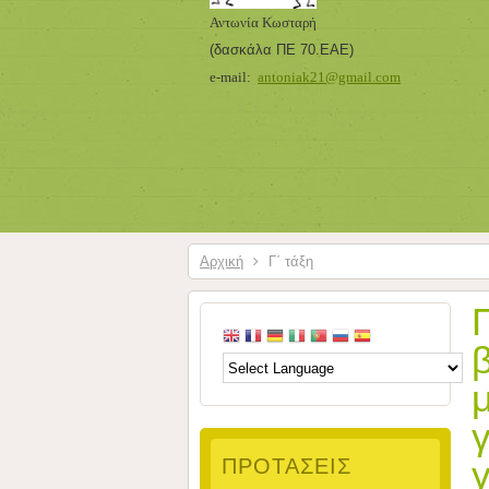
Αντωνία Κωσταρή
(δασκάλα ΠΕ 70.ΕΑΕ
)
e-mail:
antoniak21@gmail.com
Αρχική
Γ΄ τάξη
ΠΡΟΤΆΣΕΙΣ