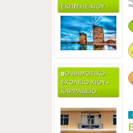
ΕΚΠ/ΣΗΣ ΧΊΟΥ
πα
9Ο ΔΗΜΟΤΙΚΌ
ΣΧΟΛΕΊΟ ΧΊΟΥ-
ΚΑΡΡΆΔΕΙΟ