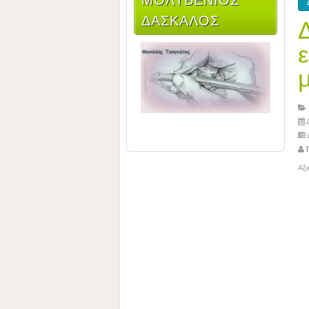
ΔΆΣΚΑΛΟΣ
μ
Δ
Γ
Αξ