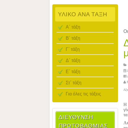
ΥΛΙΚΌ ΑΝΆ ΤΆΞΗ
Α΄ τάξη
Οι
Β΄ τάξη
Γ΄ τάξη
Δ΄ τάξη
Ε΄ τάξη
Δ
Στ΄ τάξη
Γ
Αξ
Για όλες τις τάξεις
Η 
γί
τα
ΔΙΕΎΘΥΝΣΗ
Ακ
ΠΡΩΤΟΒΆΘΜΙΑΣ
τη