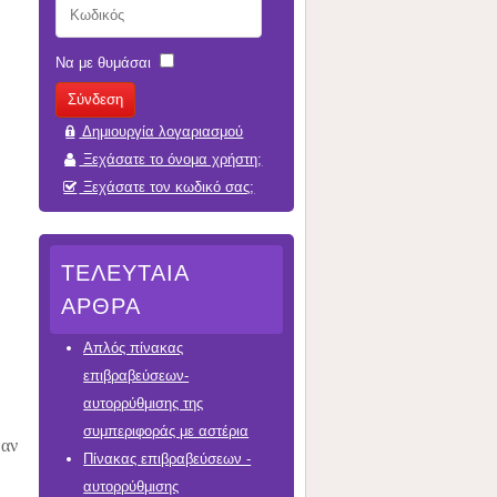
Να με θυμάσαι
Δημιουργία λογαριασμού
Ξεχάσατε το όνομα χρήστη;
Ξεχάσατε τον κωδικό σας;
ΤΕΛΕΥΤΑΊΑ
ΆΡΘΡΑ
Απλός πίνακας
επιβραβεύσεων-
αυτορρύθμισης της
συμπεριφοράς με αστέρια
 αν
Πίνακας επιβραβεύσεων -
αυτορρύθμισης