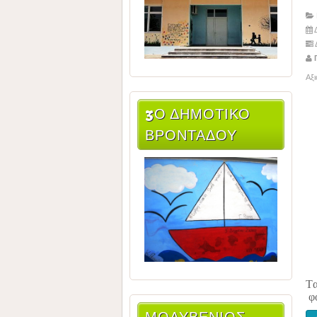
Δ
Γ
Αξ
3Ο ΔΗΜΟΤΙΚΌ
ΒΡΟΝΤΆΔΟΥ
Tα
φο
ΜΟΛΥΒΈΝΙΟΣ