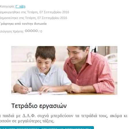
Κατηγορία:
Γ΄ τάξη
ημιουργηθηκε στις Τετάρτη, 07 Σεπτεμβρίου 2016
Δημοσιεύτηκε στις Τετάρτη, 07 Σεπτεμβρίου 2016
ράφτηκε από τον/την Αντωνία
ιολόγηση Χρήστη:
/ 0
 παιδιά με Δ.Α.Φ. συχνά μπερδεύουν τα τετράδιά τους, ακόμα κι
ιτούν σε μεγαλύτερες τάξεις.