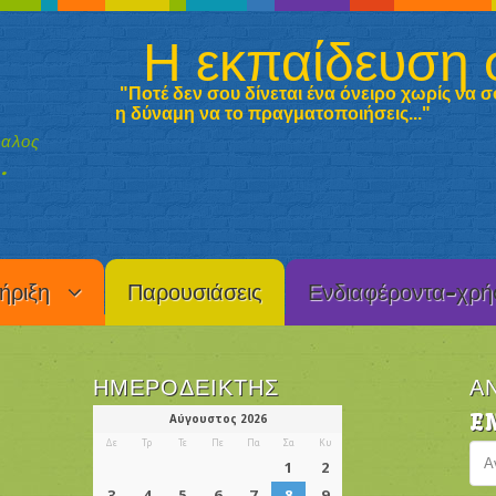
Η εκπαίδευση 
"Ποτέ δεν σου δίνεται ένα όνειρο χωρίς να σο
η δύναμη να
το πραγματοποιήσεις..."
καλος
.
ήριξη
Παρουσιάσεις
Ενδιαφέροντα-χρή
ΗΜΕΡΟΔΕΊΚΤΗΣ
Α
E