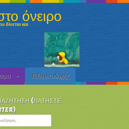
στο όνειρο
υ δίνεται και
σιμα
Τάξη υποδοχής
ΝΑΖΉΤΗΣΗ (ΠΑΤΉΣΤΕ
NTER)