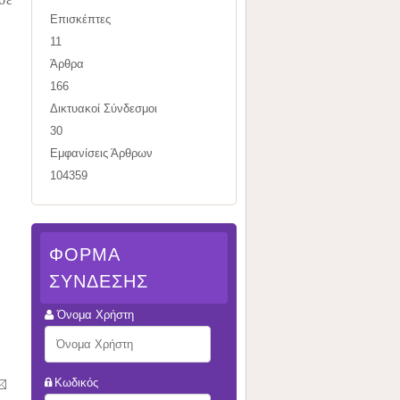
Επισκέπτες
11
Άρθρα
166
Δικτυακοί Σύνδεσμοι
30
Εμφανίσεις Άρθρων
104359
ΦΌΡΜΑ
ΣΎΝΔΕΣΗΣ
Όνομα Χρήστη
Κωδικός