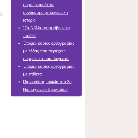
συμπεριφοράς σε
συνδυασμό με κοινωνική
ιστορία
"Τα βιβλία ανταμείβουν τα
παιδιά"
Έτοιμες κάρτες ορθογραφίας
με λέξεις που περιέχουν
συμφωνικά συμπλέγματα
Έτοιμες κάρτες ορθογραφίας
με επίθετα
Παρουσίαση- ομιλία στο 3ο
Νηπιαγωγείο Βροντάδου