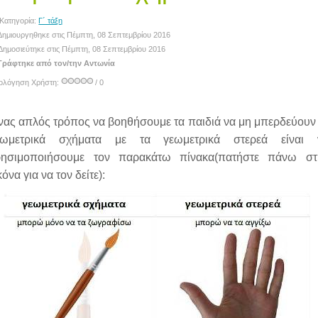
Κατηγορία:
Γ΄ τάξη
ημιουργηθηκε στις Πέμπτη, 08 Σεπτεμβρίου 2016
Δημοσιεύτηκε στις Πέμπτη, 08 Σεπτεμβρίου 2016
ράφτηκε από τον/την Αντωνία
ιολόγηση Χρήστη:
/ 0
νας απλός τρόπος να βοηθήσουμε τα παιδιά να μη μπερδεύουν 
εωμετρικά σχήματα με τα γεωμετρικά στερεά είναι 
ρησιμοποιήσουμε τον παρακάτω πίνακα(πατήστε πάνω στ
κόνα για να τον δείτε):