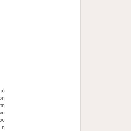
πό
ση
τη
να
ου
 η