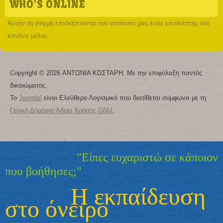
WHO'S ONLINE
Αυτήν τη στιγμή επισκέπτονται τον ιστότοπό μας ένας επισκέπτης και
κανένα μέλος
Copyright © 2026 ΑΝΤΩΝΙΑ ΚΩΣΤΑΡΗ. Με την επιφύλαξη παντός
δικαιώματος.
Το
Joomla!
είναι Ελεύθερο Λογισμικό που διατίθεται σύμφωνα με τη
Γενική Δημόσια Άδεια Χρήσης GNU.
"Είπες ευχαριστώ σε κάποιον
που βοήθησες;"
Η εκπαίδευση
στο όνειρο