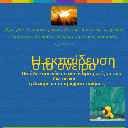
Ο μέτριος δάσκαλος μιλάει. Ο καλός δάσκαλος εξηγεί. Ο
εξαιρετικός δάσκαλος δείχνει. Ο μεγάλος δάσκαλος
εμπνέει.
Η εκπαίδευση
στο όνειρο
"Ποτέ δεν σου δίνεται ένα όνειρο χωρίς να σου
δίνεται και
η δύναμη να
το πραγματοποιήσεις..."