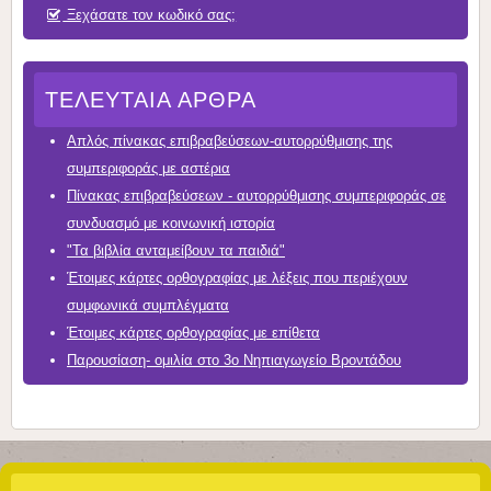
Ξεχάσατε τον κωδικό σας;
ΤΕΛΕΥΤΑΊΑ ΆΡΘΡΑ
Απλός πίνακας επιβραβεύσεων-αυτορρύθμισης της
συμπεριφοράς με αστέρια
Πίνακας επιβραβεύσεων - αυτορρύθμισης συμπεριφοράς σε
συνδυασμό με κοινωνική ιστορία
"Τα βιβλία ανταμείβουν τα παιδιά"
Έτοιμες κάρτες ορθογραφίας με λέξεις που περιέχουν
συμφωνικά συμπλέγματα
Έτοιμες κάρτες ορθογραφίας με επίθετα
Παρουσίαση- ομιλία στο 3ο Νηπιαγωγείο Βροντάδου