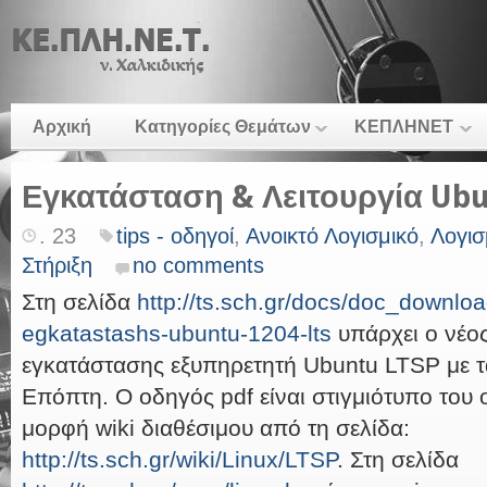
Αρχική
Κατηγορίες Θεμάτων
ΚΕΠΛΗΝΕΤ
Εγκατάσταση & Λειτουργία Ubu
. 23
tips - οδηγοί
,
Ανοικτό Λογισμικό
,
Λογισ
Στήριξη
no comments
Στη σελίδα
http://ts.sch.gr/docs/doc_downlo
egkatastashs-ubuntu-1204-lts
υπάρχει ο νέο
εγκατάστασης εξυπηρετητή Ubuntu LTSP με τα
Επόπτη. Ο οδηγός pdf είναι στιγμιότυπο του 
μορφή wiki διαθέσιμου από τη σελίδα:
http://ts.sch.gr/wiki/Linux/LTSP
. Στη σελίδα