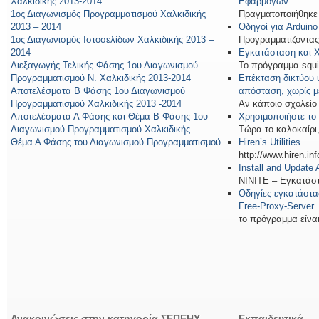
Χαλκιδικής 2013-2014
Εφαρμογών
1ος Διαγωνισμός Προγραμματισμού Χαλκιδικής
Πραγματοποιήθηκε σ
2013 – 2014
Οδηγοί για Arduin
1ος Διαγωνισμός Ιστοσελίδων Χαλκιδικής 2013 –
Προγραμματίζοντας μ
2014
Εγκατάσταση και 
Διεξαγωγής Τελικής Φάσης 1ου Διαγωνισμού
Το πρόγραμμα squid
Προγραμματισμού Ν. Χαλκιδικής 2013-2014
Επέκταση δικτύου 
Αποτελέσματα Β Φάσης 1ου Διαγωνισμού
απόσταση, χωρίς μ
Προγραμματισμού Χαλκιδικής 2013 -2014
Αν κάποιο σχολείο [
Αποτελέσματα Α Φάσης και Θέμα Β Φάσης 1ου
Χρησιμοποιήστε το
Διαγωνισμού Προγραμματισμού Χαλκιδικής
Τώρα το καλοκαίρι, 
Θέμα Α Φάσης του Διαγωνισμού Προγραμματισμού
Hiren’s Utilities
http://www.hiren.in
Install and Update
ΝΙΝΙΤΕ – Εγκατάστα
Οδηγίες εγκατάστα
Free-Proxy-Server
το πρόγραμμα είναι 
Ανακοινώσεις στην κατηγορία ΣΕΠΕΗΥ
Εκπαιδευτικά