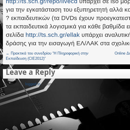
http://ts.sch.gr/repo/livecd
υπάρχει σε iso μο
για την εγκατάσταση του εξυπηρετητή αλλά κ
? εκπαιδευτικών (τα DVDs έχουν προεγκατεσ
τα εκπαιδευτικά λογισμικά για κάθε βαθμίδα 
σελίδα
http://ts.sch.gr/ellak
υπάρχει αναλυτικ
δράσης για την εισαγωγή ΕΛ/ΛΑΚ στα σχολικ
←
Πρακτικά του συνεδρίου “Η Πληροφορική στην
Online Δ
Εκπαίδευση (CIE2012)”
Leave a Reply
You must be
logged in
to post a
comment.