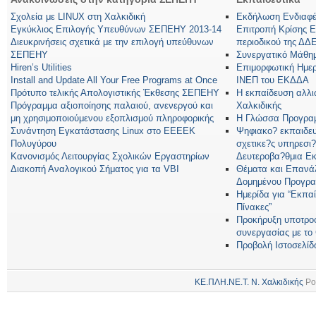
Σχολεία με LINUX στη Χαλκιδική
Εκδήλωση Ενδιαφέρ
Εγκύκλιος Επιλογής Υπευθύνων ΣΕΠΕΗΥ 2013-14
Επιτροπή Κρίσης 
Διευκρινήσεις σχετικά με την επιλογή υπεύθυνων
περιοδικού της ΔΔ
ΣΕΠΕΗΥ
Συνεργατικό Μάθη
Hiren’s Utilities
Επιμορφωτική Ημερ
Install and Update All Your Free Programs at Once
ΙΝΕΠ του ΕΚΔΔΑ
Πρότυπο τελικής Απολογιστικής Έκθεσης ΣΕΠΕΗΥ
Η εκπαίδευση αλλ
Πρόγραμμα αξιοποίησης παλαιού, ανενεργού και
Χαλκιδικής
μη χρησιμοποιούμενου εξοπλισμού πληροφορικής
Η Γλώσσα Προγραμ
Συνάντηση Εγκατάστασης Linux στο ΕΕΕΕΚ
Ψηφιακο? εκπαιδευ
Πολυγύρου
σχετικε?ς υπηρεσι?
Κανονισμός Λειτουργίας Σχολικών Εργαστηρίων
Δευτεροβα?θμια Ε
Διακοπή Αναλογικού Σήματος για τα VBI
Θέματα και Επανά
Δομημένου Προγρα
Ημερίδα για “Εκπα
Πίνακες”
Προκήρυξη υποτροφ
συνεργασίας με τ
Προβολή Ιστοσελίδ
ΚΕ.ΠΛΗ.ΝΕ.Τ. Ν. Χαλκιδικής
Po