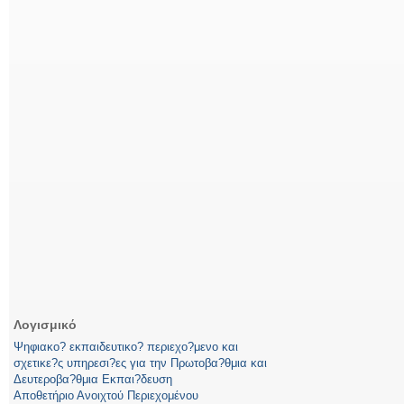
Λογισμικό
Ψηφιακο? εκπαιδευτικο? περιεχο?μενο και
σχετικε?ς υπηρεσι?ες για την Πρωτοβα?θμια και
Δευτεροβα?θμια Εκπαι?δευση
Αποθετήριο Ανοιχτού Περιεχομένου