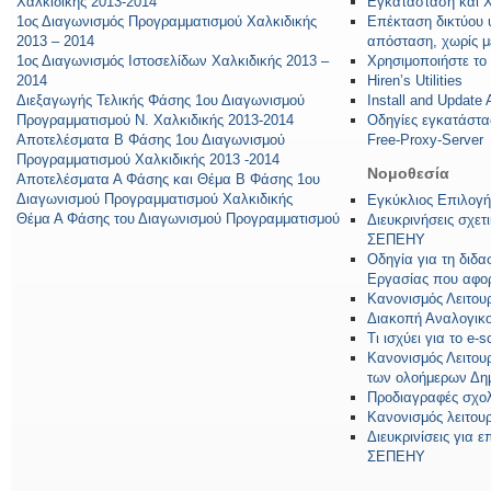
Χαλκιδικής 2013-2014
Εγκατάσταση και 
1ος Διαγωνισμός Προγραμματισμού Χαλκιδικής
Επέκταση δικτύου 
2013 – 2014
απόσταση, χωρίς μ
1ος Διαγωνισμός Ιστοσελίδων Χαλκιδικής 2013 –
Χρησιμοποιήστε το
2014
Hiren’s Utilities
Διεξαγωγής Τελικής Φάσης 1ου Διαγωνισμού
Install and Update
Προγραμματισμού Ν. Χαλκιδικής 2013-2014
Οδηγίες εγκατάστα
Αποτελέσματα Β Φάσης 1ου Διαγωνισμού
Free-Proxy-Server
Προγραμματισμού Χαλκιδικής 2013 -2014
Νομοθεσία
Αποτελέσματα Α Φάσης και Θέμα Β Φάσης 1ου
Διαγωνισμού Προγραμματισμού Χαλκιδικής
Εγκύκλιος Επιλογ
Θέμα Α Φάσης του Διαγωνισμού Προγραμματισμού
Διευκρινήσεις σχετ
ΣΕΠΕΗΥ
Οδηγία για τη διδα
Εργασίας που αφο
Κανονισμός Λειτου
Διακοπή Αναλογικο
Τι ισχύει για το e-
Κανονισμός Λειτο
των ολοήμερων Δη
Προδιαγραφές σχο
Κανονισμός λειτου
Διευκρινίσεις για
ΣΕΠΕΗΥ