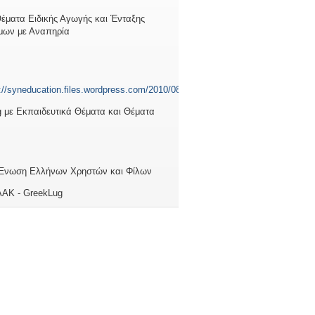
έματα Ειδικής Αγωγής και Ένταξης
μων με Αναπηρία
g με Εκπαιδευτικά Θέματα και Θέματα
Ένωση Ελλήνων Χρηστών και Φίλων
ΑΚ - GreekLug