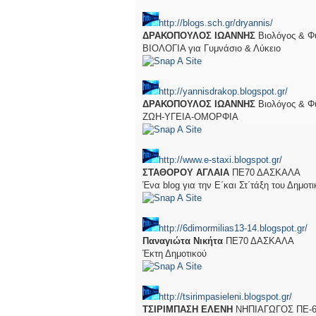
http://blogs.sch.gr/dryannis/
ΔΡΑΚΟΠΟΥΛΟΣ ΙΩΑΝΝΗΣ
Βιολόγος & Φ
ΒΙΟΛΟΓΙΑ για Γυμνάσιο & Λύκειο
http://yannisdrakop.blogspot.gr/
ΔΡΑΚΟΠΟΥΛΟΣ ΙΩΑΝΝΗΣ
Βιολόγος & Φ
ΖΩΗ-ΥΓΕΙΑ-ΟΜΟΡΦΙΑ
http://www.e-staxi.blogspot.gr/
ΣΤΑΘΟΡΟΥ ΑΓΛΑΙΑ
ΠΕ70 ΔΑΣΚΑΛΑ
Ένα blog για την Ε΄και Στ΄τάξη του Δημοτ
http://6dimormilias13-14.blogspot.gr/
Παναγιώτα Νικήτα
ΠΕ70 ΔΑΣΚΑΛΑ
Έκτη Δημοτικού
http://tsirimpasieleni.blogspot.gr/
ΤΣΙΡΙΜΠΑΣΗ ΕΛΕΝΗ
ΝΗΠΙΑΓΩΓΟΣ ΠΕ-