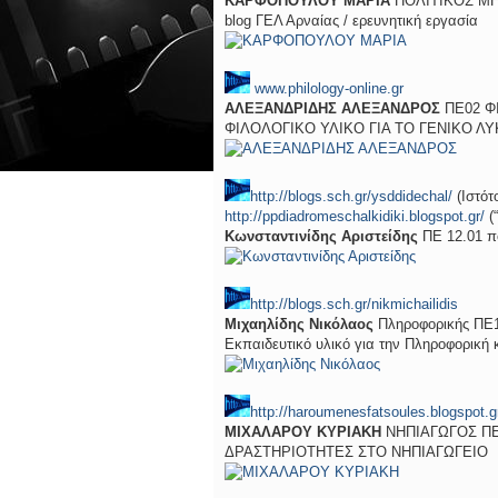
ΚΑΡΦΟΠΟΥΛΟΥ ΜΑΡΙΑ
ΠΟΛΙΤΙΚΟΣ Μ
blog ΓΕΛ Αρναίας / ερευνητική εργασία
www.philology-online.gr
ΑΛΕΞΑΝΔΡΙΔΗΣ ΑΛΕΞΑΝΔΡΟΣ
ΠΕ02 Φ
ΦΙΛΟΛΟΓΙΚΟ ΥΛΙΚΟ ΓΙΑ ΤΟ ΓΕΝΙΚΟ ΛΥ
http://blogs.sch.gr/ysddidechal/
(Ιστότ
http://ppdiadromeschalkidiki.blogspot.gr/
(
Κωνσταντινίδης Αριστείδης
ΠΕ 12.01 πο
http://blogs.sch.gr/nikmichailidis
Μιχαηλίδης Νικόλαος
Πληροφορικής ΠΕ
Εκπαιδευτικό υλικό για την Πληροφορική 
http://haroumenesfatsoules.blogspot.g
ΜΙΧΑΛΑΡΟΥ ΚΥΡΙΑΚΗ
ΝΗΠΙΑΓΩΓΟΣ ΠΕ
ΔΡΑΣΤΗΡΙΟΤΗΤΕΣ ΣΤΟ ΝΗΠΙΑΓΩΓΕΙΟ