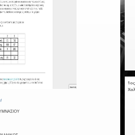
1ος
Χαλ
r/
ΓΥΜΝΑΣΙΟΥ