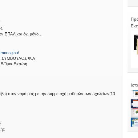
Προ
/
Εκπ
ΟΣ
των ΕΠΑΛ και όχι μόνο…
atmanoglou/
 ΣΥΜΒΟΥΛΟΣ Φ.Α
 Β/θμια Εκπ/ση
Ιστ
τίβο) στον νομό μας με την συμμετοχή μαθητών των σχολείων(10
Σ
κής