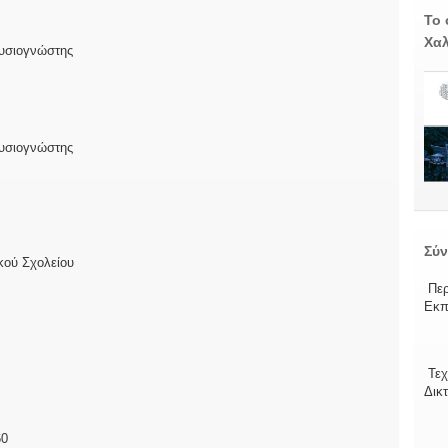
Το 
Χαλ
υσιογνώστης
υσιογνώστης
Σύν
ικού Σχολείου
Περ
Εκπ
Τεχ
Δικ
60