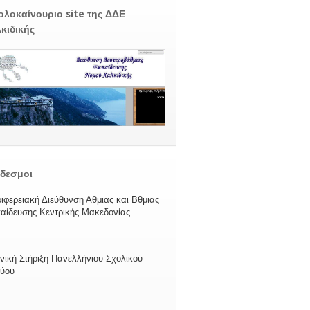
ολοκαίνουριο site της ΔΔΕ
κιδικής
δεσμοι
ιφερειακή Διεύθυνση Αθμιας και Βθμιας
αίδευσης Κεντρικής Μακεδονίας
νική Στήριξη Πανελλήνιου Σχολικού
τύου