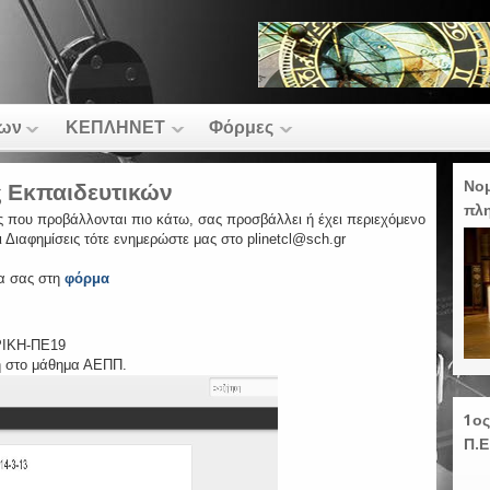
των
ΚΕΠΛΗΝΕΤ
Φόρμες
Νομ
ς Εκπαιδευτικών
πλ
δες που προβάλλονται πιο κάτω, σας προσβάλλει ή έχει περιεχόμενο
ι Διαφημίσεις τότε ενημερώστε μας στο plinetcl@sch.gr
δα σας στη
φόρμα
ΙΚΗ-ΠΕ19
η στο μάθημα ΑΕΠΠ.
1ο
Π.Ε