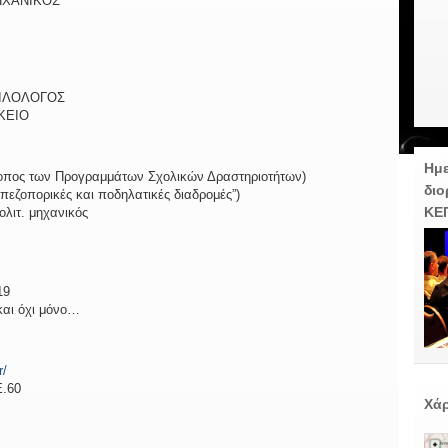
ΗΧΑΝΙΚΟΣ
ΙΛΟΛΟΓΟΣ
ΚΕΙΟ
Ημε
οπος των Προγραμμάτων Σχολικών Δραστηριοτήτων)
διο
“πεζοπορικές και ποδηλατικές διαδρομές”)
ΚΕ
λιτ. μηχανικός
19
και όχι μόνο…
r/
.60
Χάρ