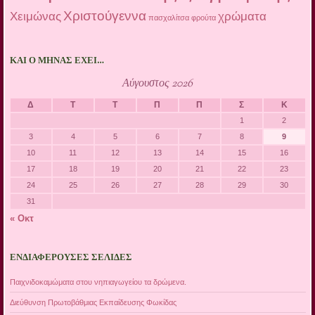
Χριστούγεννα
Χειμώνας
χρώματα
πασχαλίτσα
φρούτα
ΚΑΙ Ο ΜΉΝΑΣ ΈΧΕΙ…
Αύγουστος 2026
Δ
Τ
Τ
Π
Π
Σ
Κ
1
2
3
4
5
6
7
8
9
10
11
12
13
14
15
16
17
18
19
20
21
22
23
24
25
26
27
28
29
30
31
« Οκτ
ΕΝΔΙΑΦΈΡΟΥΣΕΣ ΣΕΛΊΔΕΣ
Παιχνιδοκαμώματα στου νηπιαγωγείου τα δρώμενα.
Διεύθυνση Πρωτοβάθμιας Εκπαίδευσης Φωκίδας