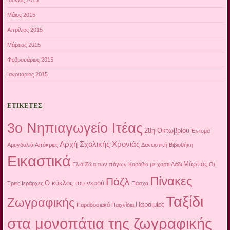
Μάιος 2015
Απρίλιος 2015
Μάρτιος 2015
Φεβρουάριος 2015
Ιανουάριος 2015
ΕΤΙΚΈΤΕΣ
3ο Νηπιαγωγείο Ιτέας
28η Οκτωβρίου
Έντομα
Αρχή Σχολικής Χρονιάς
Αμυγδαλιά
Απόκριες
Δανειστική Βιβιοθήκη
Εικαστικά
Μάρτιος
Ελιά
Ζώα των πάγων
Καράβια με χαρτί
Λάδι
Οι
Πίνακες
Πάζλ
Ο κύκλος του νερού
Τρεις Ιεράρχες
Πάσχα
Ταξίδι
Ζωγραφικής
Παροιμίες
Παραδοσιακά Παιχνίδια
στα μονοπάτια της ζωγραφικής