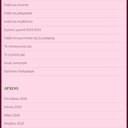
Παιδί και γλώσσα
Παιδί και μαθηματικά
παιδι και περιβάλλον
Σχολική χρονιά 2013-2014
Ταξίδι στα μονοπάτια της ζωγραφικής
Το νηπιαγωγείο μας
Το σχολείο μας
Χωρίς κατηγορία
Ωρολόγιο Πρόγραμμα
ΑΡΧΕΊΟ
Οκτώβριος 2018
Ιούνιος 2018
Μάιος 2018
Απρίλιος 2018