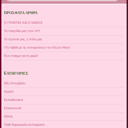
ΠΡΌΣΦΑΤΑ ΆΡΘΡΑ
Ο ΓΙΓΑΝΤΑΣ ΚΑΙ Ο ΝΑΝΟΣ
Τα παιχνίδια μας στον Η/Υ
Το σχολείο μας, η πόλη μας
«Το λιβάδι με τις παπαρούνες» του Κλωντ Μονέ
Ένα ποίημα για τη μαμά!
KΑΤΗΓΟΡΊΕΣ
28η Οκτωβρίου
Αρχική
Εκπαιδευτικοί
Επικοινωνία
Νήπια
Παιδί δημιουργία και έκφραση