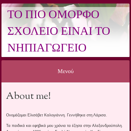
ΤΟ ΠΙΟ ΌΜΟΡΦΟ
ΣΧΟΛΕΊΟ ΕΊΝΑΙ ΤΟ
ΝΗΠΙΑΓΩΓΕΊΟ
Μενού
Μετάβαση σε περιεχόμενο
About me!
Ονομάζομαι Ελισάβετ Καλογιάννη. Γεννήθηκα στη Λάρισα.
Τα παιδικά και εφηβικά μου χρόνια τα έζησα στην Αλεξανδρούπολη.