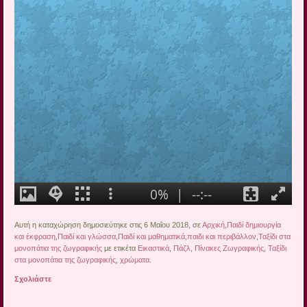
Αυτή η καταχώρηση δημοσιεύτηκε στις 6 Μαΐου 2018, σε
Αρχική
,
Παιδί δημιουργία
και έκφραση
,
Παιδί και γλώσσα
,
Παιδί και μαθηματικά
,
παιδι και περιβάλλον
,
Ταξίδι στα
μονοπάτια της ζωγραφικής
με ετικέτα
Εικαστικά
,
Πάζλ
,
Πίνακες Ζωγραφικής
,
Ταξίδι
στα μονοπάτια της ζωγραφικής
,
χρώματα
.
Σχολιάστε