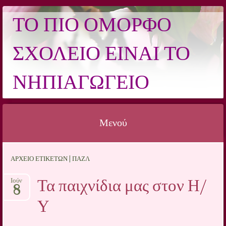
ΤΟ ΠΙΟ ΌΜΟΡΦΟ
ΣΧΟΛΕΊΟ ΕΊΝΑΙ ΤΟ
ΝΗΠΙΑΓΩΓΕΊΟ
Μενού
Μετάβαση σε περιεχόμενο
ΑΡΧΕΊΟ ΕΤΙΚΕΤΏΝ | ΠΆΖΛ
Τα παιχνίδια μας στον Η/
Ιούν
8
Υ