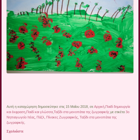
Αυτή η καταχώρηση δημοσιεύτηκε στις 15 Μαΐου 2018, σε
Αρχική
,
Παιδί δημιουργία
και έκφραση
,
Παιδί και γλώσσα
,
Ταξίδι στα μονοπάτια της ζωγραφικής
με ετικέτα
3ο
Νηπιαγωγείο Ιτέας
,
Πάζλ
,
Πίνακες Ζωγραφικής
,
Ταξίδι στα μονοπάτια της
ζωγραφικής
.
Σχολιάστε