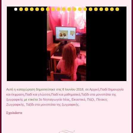
Αυτή η καταχώρηση δημοσιεύτηκε στις 8 Ιουνίου 2018, σε
Αρχική
,
Παιδί δημιουργία
και έκφραση
,
Παιδί και γλώσσα
,
Παιδί και μαθηματικά
,
Ταξίδι στα μονοπάτια της
ζωγραφικής
με ετικέτα
3ο Νηπιαγωγείο Ιτέας
,
Εικαστικά
,
Πάζλ
,
Πίνακες
Ζωγραφικής
,
Ταξίδι στα μονοπάτια της ζωγραφικής
.
Σχολιάστε