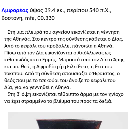
Αμφορέας
ύψος 39.4 εκ., περίπου 540 π.Χ.,
Βοστόνη, mfa, 00.330
Στη μια πλευρά του αγγείου εικονίζεται η γέννηση
της Αθηνάς. Στο κέντρο της σύνθεσης κάθεται ο Δίας.
Από το κεφάλι του προβάλλει πάνοπλη η Αθηνά.
Πίσω από τον Δία εικονίζονται ο Απόλλωνας ως
κιθαρωδός και ο Ερμής. Μπροστά από τον Δία ο Άρης
και μια θεά, η Αφροδίτη ή η Ειλείθυια, η θεά του
τοκετού. Από τη σύνθεση απουσιάζει ο Ήφαιστος, ο
θεός που με το τσεκούρι του άνοιξε το κεφάλι του
Δία, για να γεννηθεί η Αθηνά.
Στη β' όψη εικονίζεται τέθριππο άρμα με τον ηνίοχο
να έχει στραμμένο το βλέμμα του προς τα δεξιά.