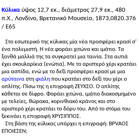
Κύλικα
ύψος 12,7 εκ., διάμετρος 27,9 εκ., 480
π.Χ., Λονδίνο, Βρετανικό Μουσείο, 1873,0820.376
/ Ε65
Στo εσωτερικό της κύλικας μία νέα προσφέρει κρασί σ'
ένα πολεμιστή. Η νέα φοράει χιτώνα και ιμάτιο. Τα
ξανθά μαλλιά της τα συγκρατεί μια ταινία. Στα αυτιά
έχει σκουλαρίκια (ενώτια). Με το αριστερό χέρι κρατάει
μια ασπίδα, ενώ με το δεξί προσφέρει κρασί με μια
αρύταινα
στη
φιάλη
που κρατάει στο δεξί του χέρι ο
οπλίτης. Πίσω της η επιγραφή ΖΕΥΧΣΟ. Ο οπλίτης
κάθεται σε δίφρο. Φοράει χιτώνα, ιμάτιο διακοσμημένο
με τελείες, θώρακα, κορινθιακό κράνος και στο
αριστερό χέρι κρατάει το δόρυ του. Από το στόμα του
ξεκινάει η επιγραφή ΧΡΥΣΙΠΠΟΣ.
Στη βάση της κύλικας υπάρχει η επιγραφή: BPVAOΣ
EΠOIEΣEN;