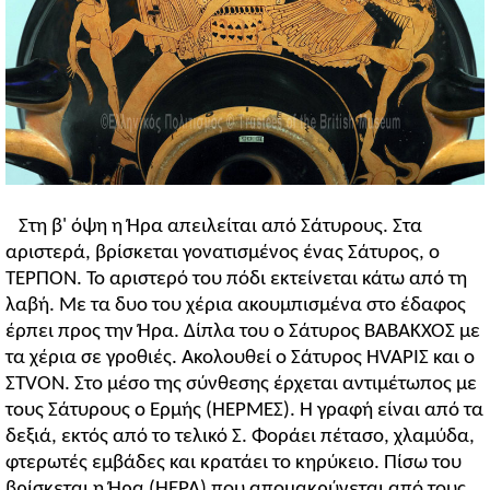
Στη β' όψη η Ήρα απειλείται από Σάτυρους. Στα
αριστερά, βρίσκεται γονατισμένος ένας Σάτυρος, ο
ΤΕΡΠΟΝ. Το αριστερό του πόδι εκτείνεται κάτω από τη
λαβή. Με τα δυο του χέρια ακουμπισμένα στο έδαφος
έρπει προς την Ήρα. Δίπλα του ο Σάτυρος ΒΑΒΑΚΧΟΣ με
τα χέρια σε γροθιές. Ακολουθεί ο Σάτυρος HVAPIΣ και ο
ΣTVON. Στο μέσο της σύνθεσης έρχεται αντιμέτωπος με
τους Σάτυρους ο Ερμής (ΗΕΡΜΕΣ). Η γραφή είναι από τα
δεξιά, εκτός από το τελικό Σ. Φοράει πέτασο, χλαμύδα,
φτερωτές εμβάδες και κρατάει το κηρύκειο. Πίσω του
βρίσκεται η Ήρα (HEPA) που απομακρύνεται από τους