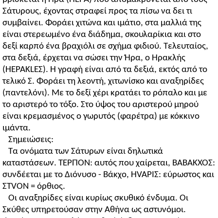
Σάτυρους, έχοντας στραφεί προς τα πίσω να δει τι
συμβαίνει. Φοράει χιτώνα και ιμάτιο, στα μαλλιά της
είναι στερεωμένο ένα διάδημα, σκουλαρίκια και στο
δεξί καρπό ένα βραχιόλι σε σχήμα φιδιού. Τελευταίος,
στα δεξιά, έρχεται να σώσει την Ήρα, ο Ηρακλής
(HEPAKLEΣ). Η γραφή είναι από τα δεξιά, εκτός από το
τελικό Σ. Φοράει τη λεοντή, χιτωνίσκο και αναξηρίδες
(παντελόνι). Με το δεξί χέρι κρατάει το ρόπαλο και με
το αριστερό το τόξο. Στο ύψος του αριστερού μηρού
είναι κρεμασμένος ο γωρυτός (φαρέτρα) με κόκκινο
ιμάντα.
Σημειώσεις:
Τα ονόματα των Σάτυρων είναι δηλωτικά
καταστάσεων. ΤΕΡΠΟΝ: αυτός που χαίρεται, ΒΑΒΑΚΧΟΣ:
συνδέεται με το Διόνυσο - Βάκχο, HVAPIΣ: εύρωστος και
ΣTVON = όρθιος.
Οι αναξηρίδες είναι κυρίως σκυθικό ένδυμα. Οι
Σκύθες υπηρετούσαν στην Αθήνα ως αστυνόμοι.