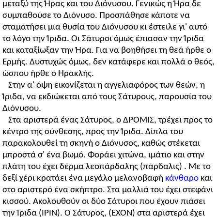
μεταξύ της Ήρας και του Διόνυσου. Γενικώς η Ήρα δε
συμπαθούσε το Διόνυσο. Προσπάθησε κάποτε να
σταματήσει μια θυσία του Διόνυσου κι έστειλε γι' αυτό
το λόγο την Ίριδα. Οι Σάτυροι όμως έπιασαν την Ίριδα
και καταξίωξαν την Ήρα. Για να βοηθήσει τη θεά ήρθε ο
Ερμής. Δυστυχώς όμως, δεν κατάφερε και πολλά ο θεός,
ώσπου ήρθε ο Ηρακλής.
Στην α' όψη εικονίζεται η αγγελιαφόρος των θεών, η
Ίριδα, να εκδιώκεται από τους Σάτυρους, παρουσία του
Διόνυσου.
Στα αριστερά ένας Σάτυρος, ο ΔΡΟMΙΣ, τρέχει προς το
κέντρο της σύνθεσης, προς την Ίριδα. Δίπλα του
παρακολουθεί τη σκηνή ο Διόνυσος, καθώς στέκεται
μπροστά σ' ένα βωμό. Φοράει χιτώνα, ιμάτιο και στην
πλάτη του έχει δέρμα λεοπάρδαλης (πάρδαλις) . Με το
δεξί χέρι κρατάει ένα μεγάλο μελανοβαφή
κάνθαρο
και
στο αριστερό ένα σκήπτρο. Στα μαλλιά του έχει στεφάνι
κισσού. Ακολουθούν οι δύο Σάτυροι που έχουν πιάσει
την Ίριδα (IPIN). Ο Σάτυρος, (ΕΧΟΝ) στα αριστερά έχει