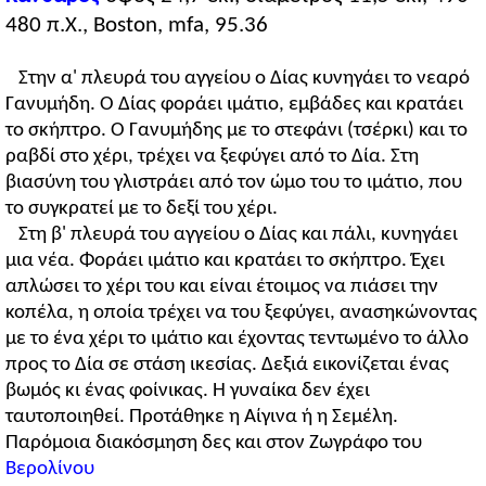
480 π.Χ., Boston, mfa, 95.36
Στην α' πλευρά του αγγείου ο Δίας κυνηγάει το νεαρό
Γανυμήδη. Ο Δίας φοράει ιμάτιο, εμβάδες και κρατάει
το σκήπτρο. Ο Γανυμήδης με το στεφάνι (τσέρκι) και το
ραβδί στο χέρι, τρέχει να ξεφύγει από το Δία. Στη
βιασύνη του γλιστράει από τον ώμο του το ιμάτιο, που
το συγκρατεί με το δεξί του χέρι.
Στη β' πλευρά του αγγείου ο Δίας και πάλι, κυνηγάει
μια νέα. Φοράει ιμάτιο και κρατάει το σκήπτρο. Έχει
απλώσει το χέρι του και είναι έτοιμος να πιάσει την
κοπέλα, η οποία τρέχει να του ξεφύγει, ανασηκώνοντας
με το ένα χέρι το ιμάτιο και έχοντας τεντωμένο το άλλο
προς το Δία σε στάση ικεσίας. Δεξιά εικονίζεται ένας
βωμός κι ένας φοίνικας. Η γυναίκα δεν έχει
ταυτοποιηθεί. Προτάθηκε η Αίγινα ή η Σεμέλη.
Παρόμοια διακόσμηση δες και στον Ζωγράφο του
Βερολίνου