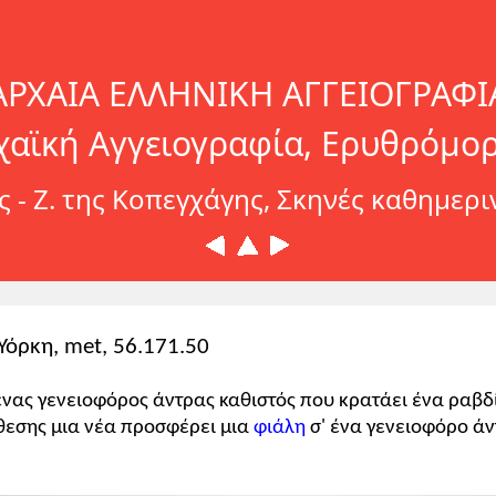
ΑΡΧΑΙΑ ΕΛΛΗΝΙΚΗ ΑΓΓΕΙΟΓΡΑΦΙ
χαϊκή Αγγειογραφία, Ερυθρόμο
 - Ζ. της Κοπεγχάγης, Σκηνές καθημερ
 Υόρκη, met, 56.171.50
ένας γενειοφόρος άντρας καθιστός που κρατάει ένα ραβδί
νθεσης μια νέα προσφέρει μια
φιάλη
σ' ένα γενειοφόρο άν