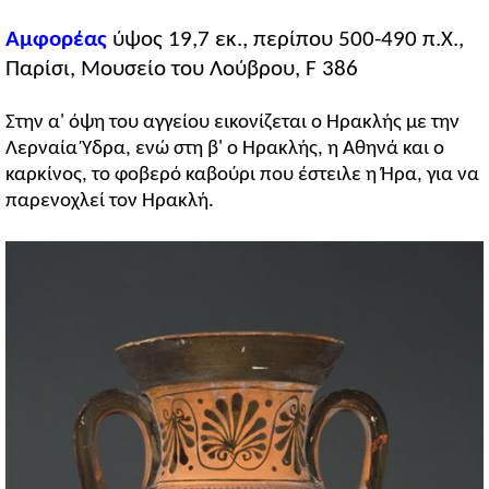
Αμφορέας
ύψος 19,7 εκ., περίπου 500-490 π.Χ.,
Παρίσι, Μουσείο του Λούβρου, F 386
Στην α' όψη του αγγείου εικονίζεται ο Ηρακλής με την
Λερναία Ύδρα, ενώ στη β' ο Ηρακλής, η Αθηνά και ο
καρκίνος, το φοβερό καβούρι που έστειλε η Ήρα, για να
παρενοχλεί τον Ηρακλή.