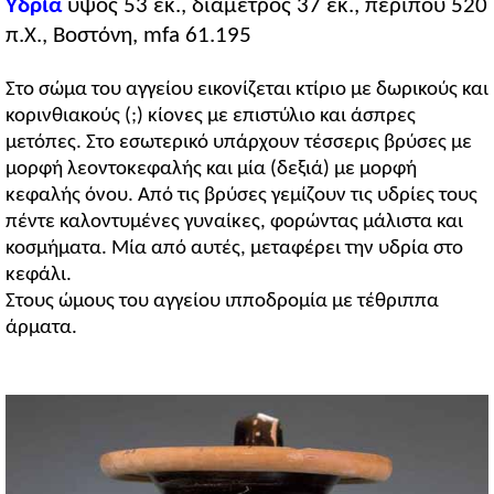
Υδρία
ύψος 53 εκ., διάμετρος 37 εκ., περίπου 520
π.Χ., Βοστόνη, mfa 61.195
Στο σώμα του αγγείου εικονίζεται κτίριο με δωρικούς και
κορινθιακούς (;) κίονες με επιστύλιο και άσπρες
μετόπες. Στο εσωτερικό υπάρχουν τέσσερις βρύσες με
μορφή λεοντοκεφαλής και μία (δεξιά) με μορφή
κεφαλής όνου. Από τις βρύσες γεμίζουν τις υδρίες τους
πέντε καλοντυμένες γυναίκες, φορώντας μάλιστα και
κοσμήματα. Μία από αυτές, μεταφέρει την υδρία στο
κεφάλι.
Στους ώμους του αγγείου ιπποδρομία με τέθριππα
άρματα.