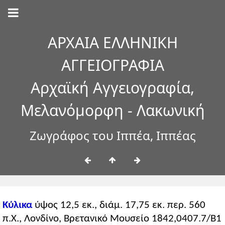
ΑΡΧΑΙΑ ΕΛΛΗΝΙΚΗ
ΑΓΓΕΙΟΓΡΑΦΙΑ
Αρχαϊκή Αγγειογραφία,
Μελανόμορφη - Λακωνική
Ζωγράφος του Ιππέα, Ιππέας
Κύλικα
ύψος 12,5 εκ., διάμ. 17,75 εκ. περ. 560
π.Χ., Λονδίνο, Βρετανικό Μουσείο 1842,0407.7/B1