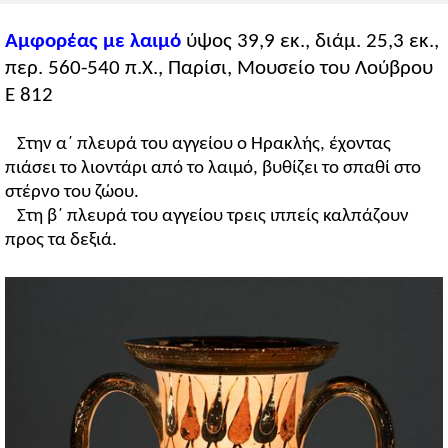
Αμφορέας με λαιμό
ύψος 39,9 εκ., διάμ. 25,3 εκ.,
περ. 560-540 π.Χ., Παρίσι, Μουσείο του Λούβρου
E 812
Στην α΄ πλευρά του αγγείου ο Ηρακλής, έχοντας
πιάσει το λιοντάρι από το λαιμό, βυθίζει το σπαθί στο
στέρνο του ζώου.
Στη β΄ πλευρά του αγγείου τρεις ιππείς καλπάζουν
προς τα δεξιά.