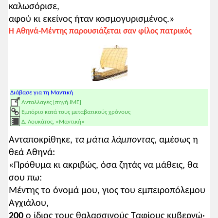
καλωσόρισε,
αφού κι εκείνος ήταν κοσμογυρισμένος.»
Η Αθηνά-Μέντης παρουσιάζεται σαν φίλος πατρικός
Διάβασε για τη Μαντική
Ανταλλαγές [πηγή:ΙΜΕ]
Εμπόριο κατά τους μεταβατικούς χρόνους
Δ. Λουκάτος, «Μαντική»
Ανταποκρίθηκε,
τα μάτια λάμποντας
, αμέσως η
θεά Αθηνά:
«Πρόθυμα κι ακριβώς, όσα ζητάς να μάθεις, θα
σου πω:
Μέντης το όνομά μου, γιος του εμπειροπόλεμου
Αγχιάλου,
200
ο ίδιος τους θαλασσινούς Ταφίους κυβερνώ·