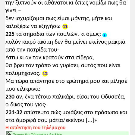
την ξυπνούν οι αθάνατοι κι όπως νομίζω πως θα
γίνει –
δεν ισχυρίζομαι πως είμαι
μάντης
, μήτε και
καλοξέρω να εξηγήσω
225
τα σημάδια των πουλιών, κι όμως:
πολύν καιρό ακόμη δεν θα μείνει εκείνος μακριά
από την πατρίδα του·
έστω κι αν τον κρατούν στα σίδερα,
θα βρει τον τρόπο να γυρίσει, αυτός που είναι
πολυμήχανος.
Μα τώρα απάντησε στο ερώτημά μου και μίλησέ
μου ειλικρινά:
230
αν, ένα τέτοιο παλικάρι, είσαι του Οδυσσέα,
ο δικός του γιος·
231
-
32
απίστευτο πώς μοιάζεις στο πρόσωπο και
στα όμορφά σου μάτια/εκείνου [...]»
Η απάντηση του Τηλέμαχου
Συνομιλία Οδυσσέα - Αχιλλέα