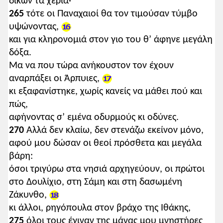
δικών τα χέρια·
265
τότε οι Παναχαιοί θα τον τιμούσαν τύμβο
υψώνοντας,
και για κληρονομιά στον γιο του θ’ άφηνε μεγάλη
δόξα.
Μα να που τώρα ανήκουστον τον έχουν
αναρπάξει οι Άρπυιες,
κι εξαφανίστηκε, χωρίς κανείς να μάθει πού και
πώς,
αφήνοντας σ’ εμένα οδυρμούς κι οδύνες.
270
Αλλά δεν κλαίω, δεν στενάζω εκείνον μόνο,
αφού μου δώσαν οι θεοί πρόσθετα και μεγάλα
βάρη:
όσοι τριγύρω στα νησιά αρχηγεύουν, οι πρώτοι
στο Δουλίχιο, στη Σάμη και στη δασωμένη
Ζάκυνθο,
κι άλλοι, ρηγόπουλα στον βράχο της Ιθάκης,
275
όλοι τους έγιναν της μάνας μου μνηστήρες