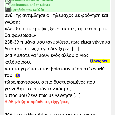
Απόσπασμα από τη Νέκυια
Πρεσβεία στον Αχιλλέα
236
Της αντιμίλησε ο Τηλέμαχος με φρόνηση και
γνώση:
«Δεν θα σου κρύψω, ξένε, τίποτε, τη σκέψη μου
θα φανερώσω·
238
-
39
η μάνα μου ισχυρίζεται πως είμαι γέννημα
δικό του, όμως / εγώ δεν ξέρω· [...].
241
Άμποτε να ’μουν ενός άλλου ο γιος,
καλόμοιρου,
που τα γεράματα τον βρίσκουν μέσα στ’
αγαθά
του·
τώρα φαντάσου, ο πιο δυστυχισμένος που
γεννήθηκε σ’ αυτόν τον κόσμο,
αυτός μου λένε πως με γέννησε [...]
Η Αθηνά ζητά πρόσθετες εξηγήσεις
246
Τότε η θεά Αθηνά, τα μάτια λάμποντας,