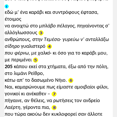
εδώ μ’ ένα καράβι και συντρόφους έφτασα,
έτοιμος
να ανοιχτώ στο
μπλάβο πέλαγος
, πηγαίνοντας σ’
αλλόγλωσσους
ανθρώπους, στην
Τεμέσα·
γυρεύω ν’ ανταλλάξω
σίδηρο
γυαλιστερό
που φέρνω, με χαλκό
· κι όσο για το καράβι μου,
με περιμένει
205
κάπου εκεί στα χτήματα, έξω από την πόλη,
στο λιμάνι Ρείθρο,
κάτω απ’ το δασωμένο Νήιο.
Ναι, καμαρώνουμε πως
είμαστε αμοιβαίοι φίλοι
,
γονικοί κι ανέκαθεν –
πήγαινε, αν θέλεις, να ρωτήσεις τον ανδρείο
Λαέρτη
, γέροντα πια,
που τώρα ακούω δεν κυκλοφορεί σαν άλλοτε