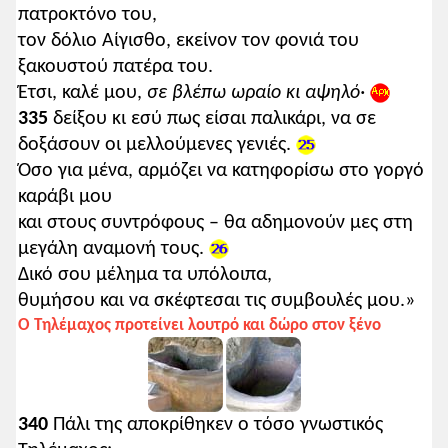
πατροκτόνο του,
τον δόλιο Αίγισθο, εκείνον τον φονιά του
ξακουστού πατέρα του.
Έτσι, καλέ μου,
σε βλέπω ωραίο κι αψηλό·
335
δείξου κι εσύ πως είσαι παλικάρι, να σε
δοξάσουν οι μελλούμενες γενιές.
Όσο για μένα, αρμόζει να κατηφορίσω στο γοργό
καράβι μου
και στους συντρόφους – θα αδημονούν μες στη
μεγάλη αναμονή τους.
Δικό σου μέλημα τα υπόλοιπα,
θυμήσου και να σκέφτεσαι τις συμβουλές μου.»
Ο Τηλέμαχος προτείνει λουτρό και δώρο στον ξένο
340
Πάλι της αποκρίθηκεν ο τόσο γνωστικός