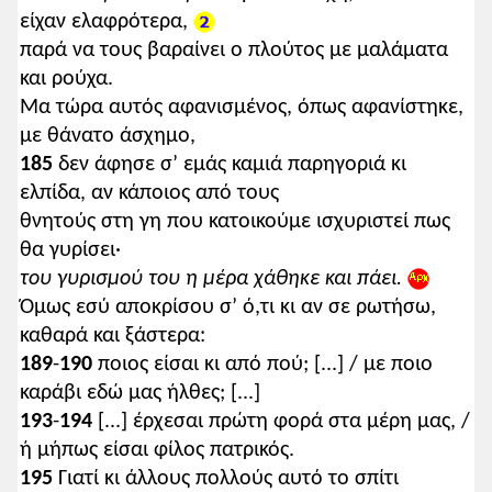
είχαν ελαφρότερα,
παρά να τους βαραίνει ο πλούτος με μαλάματα
και ρούχα.
Μα τώρα αυτός αφανισμένος, όπως αφανίστηκε,
με θάνατο άσχημο,
185
δεν άφησε σ’ εμάς καμιά παρηγοριά κι
ελπίδα, αν κάποιος από τους
θνητούς στη γη που κατοικούμε ισχυριστεί πως
θα γυρίσει·
του γυρισμού του η μέρα χάθηκε και πάει.
Όμως εσύ αποκρίσου σ’ ό,τι κι αν σε ρωτήσω,
καθαρά και ξάστερα:
189
-
190
ποιος είσαι κι από πού; [...] / με ποιο
καράβι εδώ μας ήλθες; [...]
193
-
194
[...] έρχεσαι πρώτη φορά στα μέρη μας, /
ή μήπως είσαι φίλος πατρικός.
195
Γιατί κι άλλους πολλούς αυτό το σπίτι