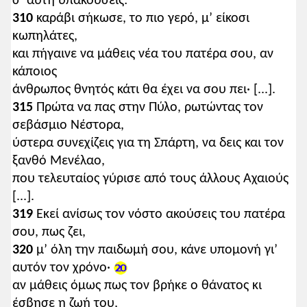
σ’ αυτή υπακούσεις:
310
καράβι σήκωσε, το πιο γερό, μ’ είκοσι
κωπηλάτες,
και πήγαινε να μάθεις νέα του πατέρα σου, αν
κάποιος
άνθρωπος θνητός κάτι θα έχει να σου πει· [...].
315
Πρώτα να πας στην Πύλο, ρωτώντας τον
σεβάσμιο Νέστορα,
ύστερα συνεχίζεις για τη Σπάρτη, να δεις και τον
ξανθό Μενέλαο,
που τελευταίος γύρισε από τους άλλους Αχαιούς
[...].
319
Εκεί ανίσως τον νόστο ακούσεις του πατέρα
σου, πως ζει,
320
μ’ όλη την παιδωμή σου, κάνε υπομονή γι’
αυτόν τον χρόνο·
αν μάθεις όμως πως τον βρήκε ο θάνατος κι
έσβησε η ζωή του,