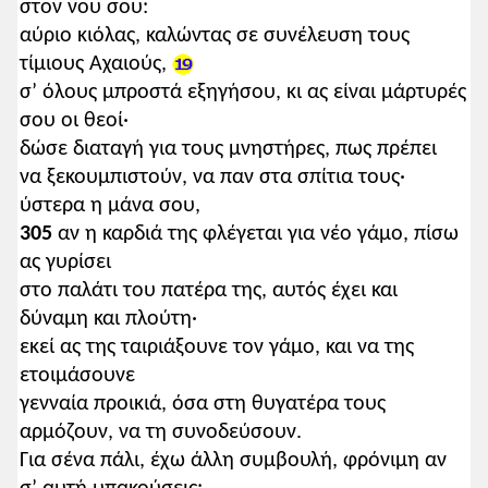
στον νου σου:
αύριο κιόλας, καλώντας σε συνέλευση τους
τίμιους Αχαιούς,
σ’ όλους μπροστά εξηγήσου, κι ας είναι μάρτυρές
σου οι θεοί·
δώσε διαταγή για τους μνηστήρες, πως πρέπει
να ξεκουμπιστούν, να παν στα σπίτια τους·
ύστερα η μάνα σου,
305
αν η καρδιά της φλέγεται για νέο γάμο, πίσω
ας γυρίσει
στο παλάτι του πατέρα της, αυτός έχει και
δύναμη και πλούτη·
εκεί ας της ταιριάξουνε τον γάμο, και να της
ετοιμάσουνε
γενναία προικιά, όσα στη θυγατέρα τους
αρμόζουν, να τη συνοδεύσουν.
Για σένα πάλι, έχω άλλη συμβουλή, φρόνιμη αν