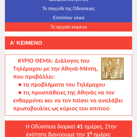
Το παιχνίδι της Οδύσσειας
Επιπλέον υλικό
Το αρχαίο κείμενο
Α' ΚΕΙΜΕΝΟ
ΚΥΡΙΟ ΘΕΜΑ: Διάλογος του
Τηλέμαχου με την Αθηνά-Μέντη,
που προβάλλει:
● τα προβλήματα του Τηλέμαχου
● τις προσπάθειες της Αθηνάς να τον
ενθαρρύνει και να τον πείσει να αναλάβει
πρωτοβουλίες ως κύριος του σπιτιού
Η Οδύσσεια διαρκεί
41
ημέρες. Στην
η
ενότητα διανύουμε την
1
ημέρα: