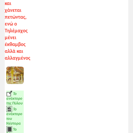
και
χάνεται
πετώντας,
ενώ ο
Τηλέμαχος
μένει
έκθαμβος
αλλά και
αλλαγμένος
Το
ανάκτορο
της Πύλου
Το
ανάκτορο
του
Νέστορα
Το