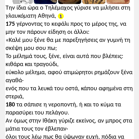
Την
ίδια ώρα ο Τηλέμαχος γύρισε να μιλήσει στη
γλαυκόματη
Αθηνά,
175
γέρνοντας το κεφάλι προς το μέρος της, να
μην τον πάρουν είδηση οι άλλοι:
«Καλέ μου ξένε θα με παρεξηγήσεις αν γυμνή τη
σκέψη μου σου πω;
Το μέλημά τους, ξένε, είναι αυτά που βλέπεις:
κιθάρα και τραγούδι,
εύκολο μέλημα, αφού ατιμώρητοι ρημάζουν ξένα
αγαθά·
ενός που τα λευκά του οστά, κάπου αφημένα στη
στεριά,
180
τα σάπισε η νεροποντή, ή και το κύμα τα
παρασύρει του πελάγου.
Αν όμως στην Ιθάκη γύριζε εκείνος, αν μπρος στα
μάτια τους τον έβλεπαν·
όλοι τους λέω πως θα ύψωναν ευχή, πόδια να