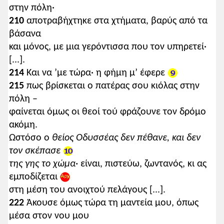
στην πόλη·
210
αποτραβήχτηκε στα χτήματα, βαρύς από τα
βάσανα
και μόνος, με μια γερόντισσα που τον υπηρετεί·
[...].
214
Και να ’με τώρα· η φήμη μ’ έφερε
215
πως βρίσκεται ο πατέρας σου κιόλας στην
πόλη –
φαίνεται όμως οι θεοί τού φράζουνε τον δρόμο
ακόμη.
Ωστόσο ο
θείος
Οδυσσέας δεν πέθανε, και δεν
τον σκέπασε
της γης το χώμα·
είναι, πιστεύω, ζωντανός, κι ας
εμποδίζεται
στη μέση του ανοιχτού πελάγους [...].
222
Άκουσε όμως τώρα τη μαντεία μου, όπως
μέσα στον νου μου