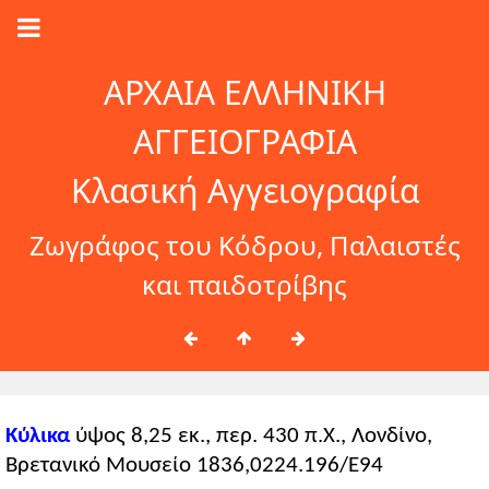
ΑΡΧΑΙΑ ΕΛΛΗΝΙΚΗ
ΑΓΓΕΙΟΓΡΑΦΙΑ
Κλασική Αγγειογραφία
Ζωγράφος του Κόδρου, Παλαιστές
και παιδοτρίβης
Κύλικα
ύψος 8,25 εκ., περ. 430 π.Χ., Λονδίνο,
Βρετανικό Μουσείο 1836,0224.196/E94