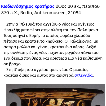
Κωδωνόσχημος κρατήρας
ύψος 30 εκ., περίπου
370 π.Χ., Berlin, Antikenmuseen, 31094
Στην α΄ πλευρά του αγγείου ο νέος και αγένειος
Ηρακλής μεταφέρει στην πλάτη του τον Παλαίμονα.
Τους οδηγεί ο Ερμής, ο οποίος φοράει χλαμύδα,
πέτασο και κρατάει το κηρύκειο. Ο Παλαίμονας, με
άσπρα μαλλιά και γένια, κρατάει ένα κέρας. Δεξιά
της σύνθεσης ένας νέος, έχοντας ριγμένο πάνω του
ένα δέρμα πάνθηρα, και αριστερά μια νέα καθισμένη
σε βράχο.
Στη β' όψη του αγγείου τρεις νέοι. Ο μεσαίος
κρατάει δίσκο και αυτός στα αριστερά
στλεγγίδα
.