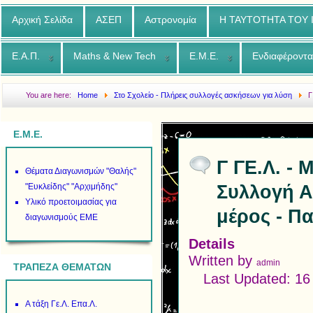
Αρχική Σελίδα
ΑΣΕΠ
Αστρονομία
Η ΤΑΥΤΟΤΗΤΑ ΤΟΥ
Ε.Α.Π.
Maths & New Tech
Ε.Μ.Ε.
Ενδιαφέροντα
You are here:
Home
Στο Σχολείο - Πλήρεις συλλογές ασκήσεων για λύση
Γ
Ασκήσεων σε όλη την ύλη 2016 2017 Β μέρος - Παράγωγοι
Ε.Μ.Ε.
Γ ΓΕ.Λ. -
Θέματα Διαγωνισμών "Θαλής"
Συλλογή Α
"Ευκλείδης" "Αρχιμήδης"
Υλικό προετοιμασίας για
μέρος - Π
διαγωνισμούς ΕΜΕ
Details
Written by
admin
ΤΡΑΠΕΖΑ ΘΕΜΑΤΩΝ
Last Updated: 16
Α τάξη Γε.Λ. Επα.Λ.