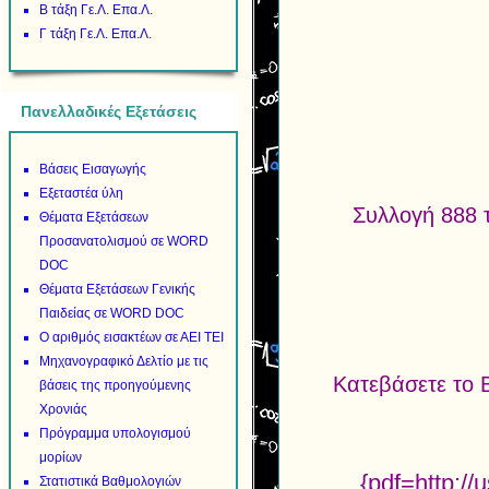
Β τάξη Γε.Λ. Επα.Λ.
Γ τάξη Γε.Λ. Επα.Λ.
Πανελλαδικές Εξετάσεις
Βάσεις Εισαγωγής
Εξεταστέα ύλη
Συλλογή 888 
Θέματα Εξετάσεων
Προσανατολισμού σε WORD
DOC
Θέματα Εξετάσεων Γενικής
Παιδείας σε WORD DOC
Ο αριθμός εισακτέων σε ΑΕΙ ΤΕΙ
Μηχανογραφικό Δελτίο με τις
Κατεβάσετε το 
βάσεις της προηγούμενης
Χρονιάς
Πρόγραμμα υπολογισμού
μορίων
{pdf=http:/
Στατιστικά Βαθμολογιών