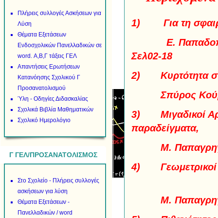
Πλήρεις συλλογές Ασκήσεων για
1) Για τη σφαιρ
Λύση
Θέματα Εξετάσεων
Ε. Παπαδο
Ενδοσχολικών Πανελλαδικών σε
Σελ02-18
word. Α,Β,Γ τάξεις ΓΕΛ
Απαντήσεις Ερωτήσεων
2) Κυρτότητα 
Κατανόησης Σχολικού Γ
Προσανατολισμού
Σπύρος Κο
Ύλη - Οδηγίες Διδασκαλίας
Σχολικά Βιβλία Μαθηματικών
3) Μιγαδικοί Αρι
Σχολικό Ημερολόγιο
παραδείγματα
Μ. Παπαγρηγ
Γ ΓΕΛ/ΠΡΟΣΑΝΑΤΟΛΙΣΜΟΣ
4) Γεωμετρι
Στο Σχολείο - Πλήρεις συλλογές
ασκήσεων για λύση
Μ. Παπαγρηγ
Θέματα Εξετάσεων -
Πανελλαδικών / word