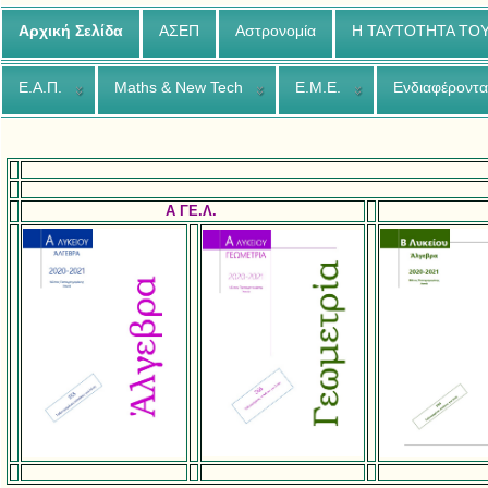
Αρχική Σελίδα
ΑΣΕΠ
Αστρονομία
Η ΤΑΥΤΟΤΗΤΑ ΤΟ
Ε.Α.Π.
Maths & New Tech
Ε.Μ.Ε.
Ενδιαφέροντα
A ΓΕ.Λ.