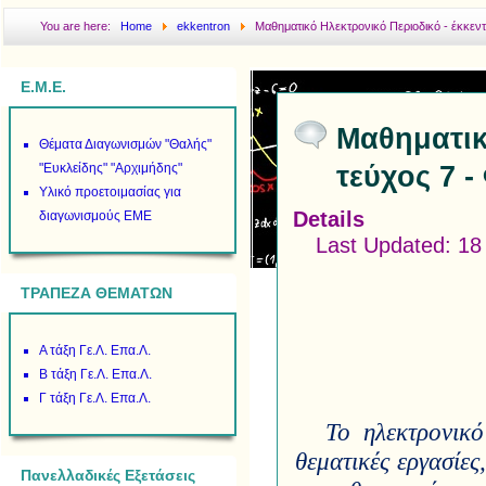
You are here:
Home
ekkentron
Μαθηματικό Ηλεκτρονικό Περιοδικό - έκκεντ
Ε.Μ.Ε.
Μαθηματικ
Θέματα Διαγωνισμών "Θαλής"
τεύχος 7 
"Ευκλείδης" "Αρχιμήδης"
Υλικό προετοιμασίας για
Details
διαγωνισμούς ΕΜΕ
Last Updated: 18
ΤΡΑΠΕΖΑ ΘΕΜΑΤΩΝ
Α τάξη Γε.Λ. Επα.Λ.
Β τάξη Γε.Λ. Επα.Λ.
Γ τάξη Γε.Λ. Επα.Λ.
Το ηλεκτρονικό
θεματικές εργασίες
Πανελλαδικές Εξετάσεις