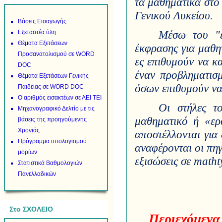
τα μαθηματικά στο 
Γενικού Λυκείου.
Βάσεις Εισαγωγής
Μέσω του "έ
Εξεταστέα ύλη
Θέματα Εξετάσεων
έκφρασης για μαθητ
Προσανατολισμού σε WORD
ες επιθυμούν να κ
DOC
έναν προβληματισμ
Θέματα Εξετάσεων Γενικής
όσων επιθυμούν να
Παιδείας σε WORD DOC
Ο αριθμός εισακτέων σε ΑΕΙ ΤΕΙ
Οι στήλες το
Μηχανογραφικό Δελτίο με τις
μαθηματικό ή «ερ
βάσεις της προηγούμενης
Χρονιάς
αποστέλλονται για 
Πρόγραμμα υπολογισμού
αναφέρονται οι πηγ
μορίων
εξισώσεις σε
matht
Στατιστικά Βαθμολογιών
Πανελλαδικών
Στο ΣΧΟΛΕΙΟ
Περιεχόμενα