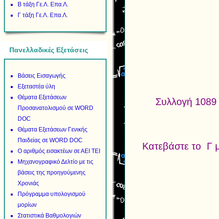
Β τάξη Γε.Λ. Επα.Λ.
Γ τάξη Γε.Λ. Επα.Λ.
Πανελλαδικές Εξετάσεις
Βάσεις Εισαγωγής
Εξεταστέα ύλη
Θέματα Εξετάσεων
Συλλογή 1089
Προσανατολισμού σε WORD
DOC
Θέματα Εξετάσεων Γενικής
Παιδείας σε WORD DOC
Κατεβάστε το Γ μ
Ο αριθμός εισακτέων σε ΑΕΙ ΤΕΙ
Μηχανογραφικό Δελτίο με τις
βάσεις της προηγούμενης
Χρονιάς
Πρόγραμμα υπολογισμού
μορίων
Στατιστικά Βαθμολογιών