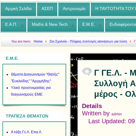
Αρχική Σελίδα
ΑΣΕΠ
Αστρονομία
Η ΤΑΥΤΟΤΗΤΑ ΤΟΥ
Ε.Α.Π.
Maths & New Tech
Ε.Μ.Ε.
Ενδιαφέροντα
You are here:
Home
Στο Σχολείο - Πλήρεις συλλογές ασκήσεων για λύση
Γ
Ασκήσεων σε όλη την ύλη 2020 2021 Γ μέρος - Ολοκληρώματα και γενικες
Ε.Μ.Ε.
Γ ΓΕ.Λ. -
Θέματα Διαγωνισμών "Θαλής"
Συλλογή Α
"Ευκλείδης" "Αρχιμήδης"
Υλικό προετοιμασίας για
μέρος - Ο
διαγωνισμούς ΕΜΕ
Details
Written by
admin
ΤΡΑΠΕΖΑ ΘΕΜΑΤΩΝ
Last Updated: 09
Α τάξη Γε.Λ. Επα.Λ.