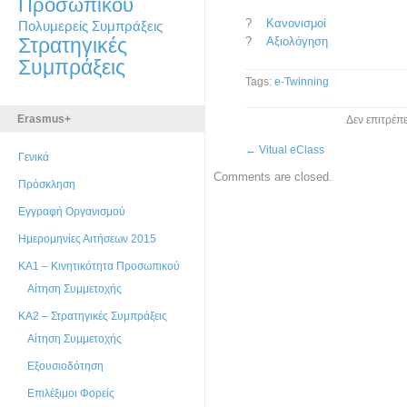
Προσωπικού
?
Κανονισμοί
Πολυμερείς Συμπράξεις
Στρατηγικές
?
Αξιολόγηση
Συμπράξεις
Tags:
e-Twinning
Erasmus+
Δεν επιτρέπ
←
Vitual eClass
Γενικά
Comments are closed.
Πρόσκληση
Εγγραφή Οργανισμού
Ημερομηνίες Αιτήσεων 2015
ΚΑ1 – Κινητικότητα Προσωπικού
Αίτηση Συμμετοχής
ΚΑ2 – Στρατηγικές Συμπράξεις
Αίτηση Συμμετοχής
Εξουσιοδότηση
Επιλέξιμοι Φορείς