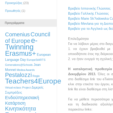
Προκηρύξεις
(23)
Βραβείο Ισπανικής Γλώσσας
Προωθητές
(1)
Βραβείο Γαλλικής Γλώσσας
Βραβείο Marie Sk?odowska Cu
Προγράμματα
Βραβείο Mevlana για τη Διαπο
Βραβείο για τα Αγγλικά ως δ
Council
Comenius
e-
Επιλεξιμότητα
of Europe
Για να λάβουν μέρος στο διαγ
Twinning
1. να έχουν βραβευθεί με 
Erasmus+
οποιοδήποτε έτος της διάρκεια
European
2. να ήταν ενεργά τη σχολική
Language Day
EuropeStARTS
Jean
Generations@Schools
Η καταληκτική προθεσμί
Monnet
Medea Awards
Pestalozzi
Δεκεμβρίου 2013.
Όλες οι 
Regio
Teachers4Europe
στο διαθέσιμο link του eTwin
κλικ στην ετικέτα του έργου, 
Διμερείς
Virtual eclass Project
link θα είναι διαθέσιμο στη λί
Συμπράξεις
Ενδοϋπηρεσιακή
Για να μάθετε περισσότερα 
Κατάρτιση
και τη διαδικασία αξιολόγ
Κινητικότητα
παρακάτω links: