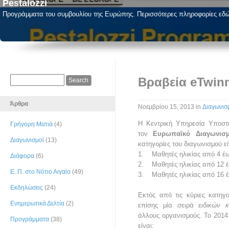
Pestalozzi
Προγράμματα του συμβουλίου της Ευρώπης. Περισσότερες πληροφορίες εδ
Βραβεία eTwin
Άρθρα
Νοεμβρίου 15, 2013
in
Διαγωνισ
Η Κεντρική Υπηρεσία Υποστή
Γρήγορη Ματιά
(4)
τον
Ευρωπαϊκό Διαγωνισ
Διαγωνισμοί
(13)
κατηγορίες του διαγωνισμού εί
1. Μαθητές ηλικίας από 4 έω
Διάφορα
(6)
2. Μαθητές ηλικίας από 12 
Ε. Π. στο Νότιο Αιγαίο
(49)
3. Μαθητές ηλικίας από 16 
Εκδηλώσεις
(24)
Εκτός από τις κύριες κατηγ
Ενημερωτικά Δελτία
(2)
επίσης μία σειρά
ειδικών 
άλλους οργανισμούς. Το 2014 
Προγράμματα
(38)
είναι: