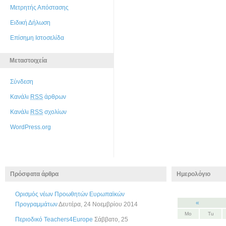
Μετρητής Απόστασης
Ειδική Δήλωση
Επίσημη Ιστοσελίδα
Μεταστοιχεία
Σύνδεση
Κανάλι
RSS
άρθρων
Κανάλι
RSS
σχολίων
WordPress.org
Πρόσφατα άρθρα
Ημερολόγιο
Ορισμός νέων Προωθητών Ευρωπαϊκών
«
Προγραμμάτων
Δευτέρα, 24 Νοεμβρίου 2014
Mo
Tu
Περιοδικό Teachers4Europe
Σάββατο, 25