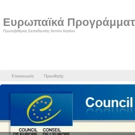
Ευρωπαϊκά Προγράμμα
Πρωτοβάθμιας Εκπαίδευσης Νοτίου Αιγαίου
Επικοινωνία
Προωθητής