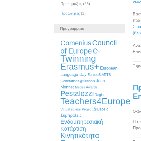
νεολ
Προκηρύξεις
(23)
Προωθητές
(1)
Βασ
πρα
Στρα
Προγράμματα
(όλο
Council
Comenius
Αναλ
e-
of Europe
Eras
Twinning
Erasmus+
Tags
European
Language Day
EuropeStARTS
Jean
Generations@Schools
Π
Monnet
Medea Awards
Pestalozzi
E
Regio
Teachers4Europe
Διμερείς
Virtual eclass Project
Οκτω
Συμπράξεις
Ενδοϋπηρεσιακή
Πατ
Κατάρτιση
Προ
Κινητικότητα