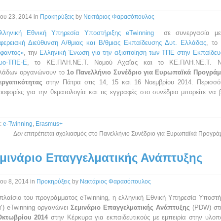
ίου 23, 2014
in
Προκηρύξεις
by
Νεκτάριος Φαρασόπουλος
ελληνική Εθνική Υπηρεσία Υποστήριξης eTwinning
σε συνεργασία με
ιφερειακή Διεύθυνση Α/θμιας και Β/θμιας Εκπαίδευσης Δυτ. Ελλάδας
, το
όφαντος»
, την
Ελληνική Ένωση για την αξιοποίηση των ΤΠΕ στην Εκπαίδευ
τυο-ΤΠΕ-Ε
, το ΚΕ.ΠΛΗ.ΝΕ.Τ. Νομού Αχαΐας και το ΚΕ.ΠΛΗ.ΝΕ.Τ. Ν
λάδων οργανώνουν το
1ο Πανελλήνιο Συνέδριο για Ευρωπαϊκά Προγρά
εργατικότητας
στην Πάτρα στις 14, 15 και 16 Νοεμβρίου 2014. Περισσό
οφορίες για την θεματολογία και τις εγγραφές στο συνέδριο μπορείτε να β
.
:
e-Twinning
,
Erasmus+
Δεν επιτρέπεται σχολιασμός
στο Πανελλήνιο Συνέδριο για Ευρωπαϊκά Προγρά
μινάριο Επαγγελματικής Ανάπτυξης
ίου 8, 2014
in
Προκηρύξεις
by
Νεκτάριος Φαρασόπουλος
πλαίσιο του προγράμματος eTwinning, η ελληνική Εθνική Υπηρεσία Υποστή
Υ) eTwinning οργανώνει
Σεμινάριο Επαγγελματικής Ανάπτυξης
(PDW) στ
Οκτωβρίου 2014
στην Κέρκυρα για εκπαιδευτικούς με εμπειρία στην υλοπ