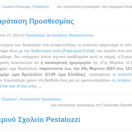
:
Council of Europe
,
Pestalozzi
Δεν επιτρέπεται σχολιασμός
στο Σεμινάριο Pest
αράταση Προσθεσμίας
ίου 15, 2014
in
Προκηρύξεις
by
Νεκτάριος Φαρασόπουλος
υνέχεια των δυσκολιών που αντιμετωπίζουν οι αιτούντες οργανισμοί το τελε
τημα ιδίως
με την διαδικτυακή πύλη (Participant Portal)
, και παρόλο που απ
ρίζουμε, δεν υπάρχουν πλέον τεχνικά προβλήματα αυτή τη στιγμή, η Ευρω
τροπή ανακοινώνει ότι
η καταληκτική ημερομηνία
της 17ης Μαρτίου 12:
ημέρι ώρα Βρυξελλών
παρατείνεται έως την 24η Μαρτίου 2014 στις 12:
ημέρι ώρα Βρυξελλών (13:00 ώρα Ελλάδας)
, προκειμένου
οι αιτούντ
ν περισσότερο χρόνο στη διάθεση τους για να οριστικοποιήσουν
τις αιτήσεις
 the rest of this entry →
:
Erasmus+
,
Κινητικότητα Προσωπικού
Δεν επιτρέπεται σχολιασμός
στο Παράταση Προσθε
ρινό Σχολείο Pestalozzi