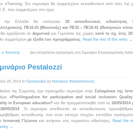
ν eTwinning. Στο σεμινάριο θα συμμετέχουν εκπαιδευτικοί από όλες της 
Ε.Ε. που συμμετέχουν στο έργο.
ό την Ελλάδα θα επιλεγούν
20 εκπαιδευτικοί, ειδικότητας 
λλιτεχνικών), ΠΕ16.01 (Μουσικής) και ΠΕ32 – ΠΕ18.41 (Θεατρικών σπο
 θα εργάζονται σε
Δημοτικά
και Γυμνάσια της χώρας
κατά το σχ. έτος 20
 θα συμμετέχουν
με έξοδα του προγράμματος
.
Read the rest of this entry →
:
e-Twinning
Δεν επιτρέπεται σχολιασμός
στο Σεμινάριο Επαγγελματικής Ανάπ
μινάριο Pestalozzi
ίου 26, 2014
in
Προκηρύξεις
by
Νεκτάριος Φαρασόπουλος
βούλιο της Ευρώπης έχει προκηρύξει σεμινάριο στην
Σαλαμάνκα της Ισπ
θέμα
«Plurilingualism for participation and social inclusion: Qualit
ality in European education?
και θα πραγματοποιηθεί από τις
26/05/2014 
28/05/2014
. Το σεμινάριο απεθύνεται σε εκπαιδευτικούς πρωτοβάθμια
τεροβάθμιας εκπαίδευσης που είναι κάτοχοι πτυχίου επιπέδου τουλάχισ
ν Ισπανική Γλώσσα
και ανήκουν στις παρακάτω ειδικότητες:
Read the re
 entry →