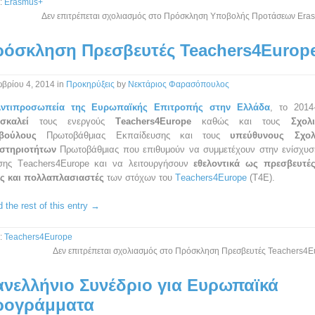
:
Erasmus+
Δεν επιτρέπεται σχολιασμός
στο Πρόσκληση Υποβολής Προτάσεων Era
ρόσκληση Πρεσβευτές Teachers4Europ
βρίου 4, 2014
in
Προκηρύξεις
by
Νεκτάριος Φαρασόπουλος
ντιπροσωπεία της Ευρωπαϊκής Επιτροπής στην Ελλάδα
, το 2014
σκαλεί
τους ενεργούς
Τeachers4Εurope
καθώς και τους
Σχολ
βούλους
Πρωτοβάθμιας Εκπαίδευσης και τους
υπεύθυνους Σχολ
στηριοτήτων
Πρωτοβάθμιας που επιθυμούν να συμμετέχουν στην ενίσχυσ
σης Τeachers4Εurope και να λειτουργήσουν
εθελοντικά ως πρεσβευτέ
ας και πολλαπλασιαστές
των στόχων του
Τeachers4Εurope
(Τ4Ε).
 the rest of this entry →
:
Teachers4Europe
Δεν επιτρέπεται σχολιασμός
στο Πρόσκληση Πρεσβευτές Teachers4E
νελλήνιο Συνέδριο για Ευρωπαϊκά
ρογράμματα