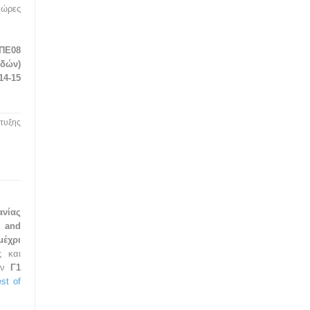
χώρες
ΠΕ08
υδών)
14-15
τυξης
ανίας
y and
μέχρι
ς και
τον
Γ1
st of