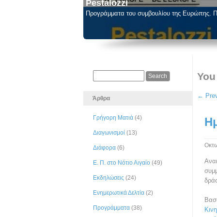
Pestalozzi
Προγράμματα του συμβουλίου της Ευρώπης. Π
You
← Prev
Άρθρα
Γρήγορη Ματιά
(4)
Ημ
Διαγωνισμοί
(13)
Οκτω
Διάφορα
(6)
Ανα
Ε. Π. στο Νότιο Αιγαίο
(49)
συμ
Εκδηλώσεις
(24)
δράσ
Ενημερωτικά Δελτία
(2)
Βασι
Προγράμματα
(38)
Κιν