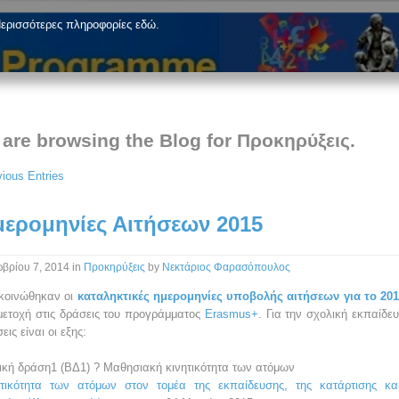
ερισσότερες πληροφορίες εδώ.
 are browsing the Blog for Προκηρύξεις.
ious Entries
ερομηνίες Αιτήσεων 2015
βρίου 7, 2014
in
Προκηρύξεις
by
Νεκτάριος Φαρασόπουλος
κοινώθηκαν οι
καταληκτικές ημερομηνίες υποβολής αιτήσεων για το 20
μετοχή στις δράσεις του προγράμματος
Erasmus+
. Για την σχολική εκπαίδευ
εις είναι οι εξης:
κή δράση1 (ΒΔ1) ? Μαθησιακή κινητικότητα των ατόμων
ητικότητα των ατόμων στον τομέα της εκπαίδευσης, της κατάρτισης κα