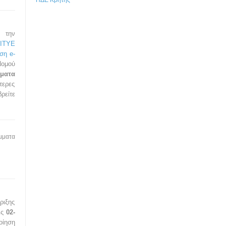
ΠΔΕ Κρήτης
 την
ITYE
ση e-
ομού
μματα
τερες
ρείτε
μματα
ριξης
ις
02-
οίηση