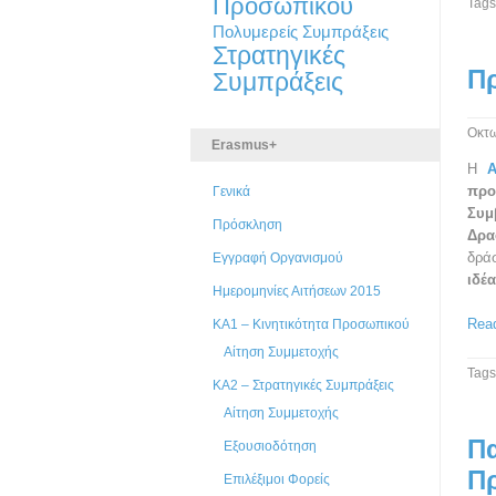
Προσωπικού
Tags
Πολυμερείς Συμπράξεις
Στρατηγικές
Π
Συμπράξεις
Οκτω
Erasmus+
Η
Α
προ
Γενικά
Συμ
Πρόσκληση
Δρα
δρά
Εγγραφή Οργανισμού
ιδέ
Ημερομηνίες Αιτήσεων 2015
Read
ΚΑ1 – Κινητικότητα Προσωπικού
Αίτηση Συμμετοχής
Tags
ΚΑ2 – Στρατηγικές Συμπράξεις
Αίτηση Συμμετοχής
Πα
Εξουσιοδότηση
Π
Επιλέξιμοι Φορείς