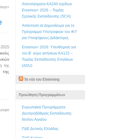
Αποτελέσματα KA240 σχεδίων
smus+
Erasmus+ 2026 – Τομέας
Σχολικής Εκπαίδευσης (SCH)
e
Απάντηση σε Δημοσίευμα για το
Πρόγραμμα Υποτροφιών του ΙΚΥ
για Υποψήφιους Διδάκτορες
-2015
Erasmus+ 2026: Υπενθύμιση για
ικούς
τον Β΄ γύρο αιτήσεων ΚΑ122 –
ικών
Τομέας Εκπαίδευσης Ενηλίκων
η της
(ADU)
ς της
Τα νέα του Etwinning
Προώθηση Προγραμμάτων
Ευρωπαϊκά Προγράμματα
urope
Δευτεροβάθμιας Εκπαίδευσης
Νοτίου Αιγαίου
ΠΔΕ Δυτικής Ελλάδας