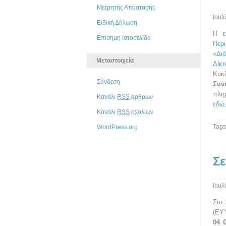
Μετρητής Απόστασης
Ιουλ
Ειδική Δήλωση
Η
Επίσημη Ιστοσελίδα
Περ
«Δι
Μεταστοιχεία
Δίκ
Κυκ
Σύνδεση
Συν
πληρ
Κανάλι
RSS
άρθρων
εδώ
Κανάλι
RSS
σχολίων
Tags
WordPress.org
Σε
Ιουλ
Στο 
(ΕΥ
04 