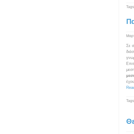
Tags
Π
Μαρτ
Σε σ
διάσ
γνω
Επι
μεσ
μεσ
έχου
Read
Tags
Θε