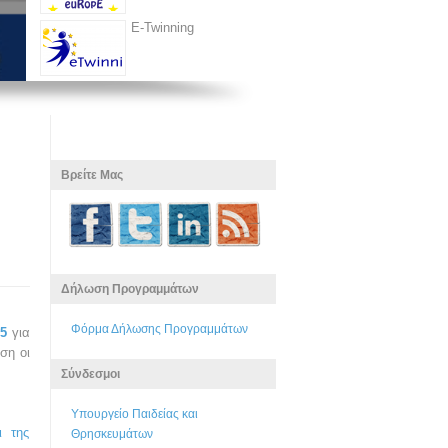
E-Twinning
Βρείτε Μας
Δήλωση Προγραμμάτων
Φόρμα Δήλωσης Προγραμμάτων
15
για
ση οι
Σύνδεσμοι
Υπουργείο Παιδείας και
ι της
Θρησκευμάτων