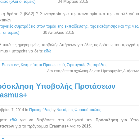
αίας (όλοι οι τομείς)
04 Μαρτίου 2015
ική δράση 2 (ΒΔ2) ? Συνεργασία για την καινοτομία και την ανταλλαγή 
κτικών
τηγικές συμπράξεις στον τομέα της εκπαίδευσης, της κατάρτισης και της νεο
ι οι τομείς)
30 Απριλίου 2015
υτικά τις ημερομηνίες υποβολής Αιτήσεων για όλες τις δράσεις του προγράμ
mus+ μπορείτε να δείτε
εδώ
:
Erasmus+
,
Κινητικότητα Προσωπικού
,
Στρατηγικές Συμπράξεις
Δεν επιτρέπεται σχολιασμός
στο Ημερομηνίες Αιτήσεων
ρόσκληση Υποβολής Προτάσεων
rasmus+
βρίου 7, 2014
in
Προκηρύξεις
by
Νεκτάριος Φαρασόπουλος
ήστε
εδώ
για να διαβάσετε στα ελληνικά την
Πρόσκληση για Υπο
τασεων
για το πρόγραμμα
Erasmus+
για το
2015
.