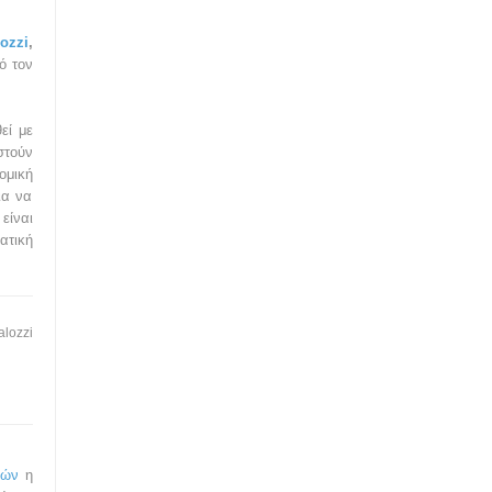
ozzi
,
ό τον
εί με
στούν
ομική
ια να
ίναι
ατική
alozzi
κών
η