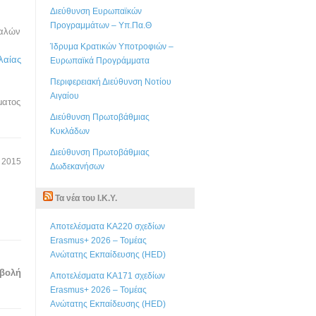
Διεύθυνση Ευρωπαϊκών
Προγραμμάτων – Υπ.Πα.Θ
καλών
Ίδρυμα Κρατικών Υποτροφιών –
λαίας
Ευρωπαϊκά Προγράμματα
Περιφερειακή Διεύθυνση Νοτίου
Αιγαίου
ματος
Διεύθυνση Πρωτοβάθμιας
Κυκλάδων
Διεύθυνση Πρωτοβάθμιας
 2015
Δωδεκανήσων
Τα νέα του Ι.Κ.Υ.
Αποτελέσματα KA220 σχεδίων
Erasmus+ 2026 – Τομέας
Ανώτατης Εκπαίδευσης (HED)
βολή
Αποτελέσματα KA171 σχεδίων
Erasmus+ 2026 – Τομέας
Ανώτατης Εκπαίδευσης (HED)