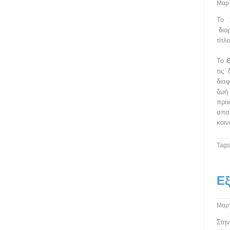
Μαρτ
Το
διο
τίτλ
Το
Θ
τις
διαφ
ζωή 
προ
απα
κοι
Tags
Ε
Μαρτ
Στη