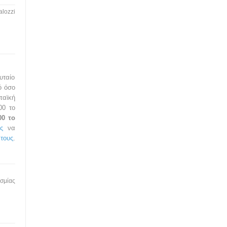
alozzi
υταίο
ό όσο
παϊκή
00 το
00 το
ες
να
 τους
.
σμίας