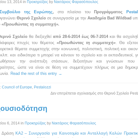
ίου 13, 2014
in
Προκηρύξεις
by
Νεκτάριος Φαρασόπουλος
Συμβούλιο της Ευρώπης
,
στο πλαίσιο του
Προγράμματος
Pestal
ργανώνει
Θερινό Σχολείο
σε συνεργασία με την
Ακαδημία
Bad Wildbad
υπ
ο
«
Προωθώντας τη συμμετοχή».
ερινό Σχολείο
θα διεξαχθεί
από 28-6-2014 έως 06-7-2014
και θα ασχοληθ
 διάφορες πτυχές του θέματος
«Προωθώντας τη συμμετοχή»
. Θα εξετα
ορετικά θέματα συμμετοχής στην κοινωνική, πολιτιστική, πολιτική και οικον
κλπ. και ειδικότερα τι μπορεί να κάνουν το σχολείο και οι εκπαιδευτικοί, γ
ωθήσουν την ανάπτυξη στάσεων, δεξιοτήτων και γνώσεων που ε
ραίτητες, ώστε να είναι σε θέση να συμμετέχουν πλήρως σε μια δημοκρ
νωνία.
Read the rest of this entry →
:
Council of Europe
,
Pestalozzi
Δεν επιτρέπεται σχολιασμός
στο Θερινό Σχολείο Pest
ξουσιοδότηση
ίου 6, 2014
in
Προκηρύξεις
by
Νεκτάριος Φαρασόπουλος
ν Δράση
ΚΑ2 – Συνεργασία για Καινοτομία και Ανταλλαγή Καλών Πρακτι