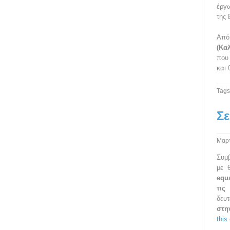
έργω
της 
Απ
(Κα
που
και
Tags
Σε
Μαρτ
Συμ
με 
equ
τις 
δευ
στη
this