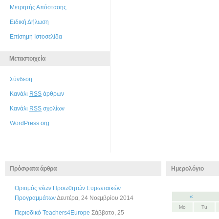
Μετρητής Απόστασης
Ειδική Δήλωση
Επίσημη Ιστοσελίδα
Μεταστοιχεία
Σύνδεση
Κανάλι
RSS
άρθρων
Κανάλι
RSS
σχολίων
WordPress.org
Πρόσφατα άρθρα
Ημερολόγιο
Ορισμός νέων Προωθητών Ευρωπαϊκών
«
Προγραμμάτων
Δευτέρα, 24 Νοεμβρίου 2014
Mo
Tu
Περιοδικό Teachers4Europe
Σάββατο, 25