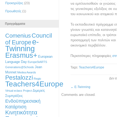
Προκηρύξεις
(23)
να εμπλουτισθούν οι γνώσεις 
τις γενικότερες εξελίξεις σε 
Προωθητές
(1)
του κοινωνικού και ατομικού 
Προγράμματα
Το εκπαιδευτικό πρόγραμμα ε
γίνουν γνωστές και κατανοητές
Council
Comenius
ευρωπαϊκό επίπεδο, οι τρόποι
e-
προσαρμογή των πολιτών και 
of Europe
οικονομικό περιβάλλον.
Twinning
Erasmus+
Περισσότερες πληροφορίες
στ
European
Language Day
EuropeStARTS
Jean
Generations@Schools
Tags:
Teachers4Europe
Monnet
Medea Awards
Pestalozzi
Δεν ε
Regio
Teachers4Europe
←
E-Twinning
Διμερείς
Virtual eclass Project
Comments are closed.
Συμπράξεις
Ενδοϋπηρεσιακή
Κατάρτιση
Κινητικότητα