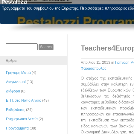
Pestalozzi
Προγράμματα του συμβουλίου της Ευρώπης. Περισσότερες πληροφορίες εδ
Teachers4Euro
Άρθρα
Απριλίου 11, 2013
in
Γρήγορη Μ
Φαρασόπουλος
Γρήγορη Ματιά
(4)
Ο στόχος της εκπαιδευτικής
Διαγωνισμοί
(13)
συμβάλλει στην καλύτερη ε
εξελίξεων των Ευρωπαϊκών θ
Διάφορα
(6)
βελτιώσουν τις δεξιότητές
Ε. Π. στο Νότιο Αιγαίο
(49)
καινοτόμες μεθόδους διδασκα
των εκπαιδευτικών προκλήσ
Εκδηλώσεις
(24)
πληροφοριών και επικοινωνιώ
Ενημερωτικά Δελτία
(2)
την εκπαίδευση των εκπαιδε
είδος κοινωνών των βασικώ
Προγράμματα
(38)
Οικονομική Διακυβέρνηση, πολι