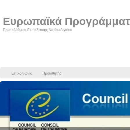
Ευρωπαϊκά Προγράμμα
Πρωτοβάθμιας Εκπαίδευσης Νοτίου Αιγαίου
Επικοινωνία
Προωθητής