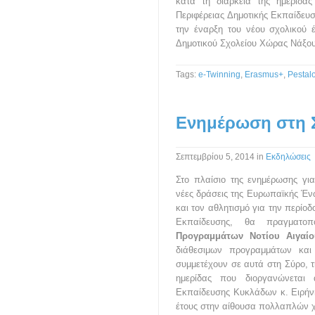
κατά τη διάρκεια της ημερίδα
Περιφέρειας Δημοτικής Εκπαίδε
την έναρξη του νέου σχολικού
Δημοτικού Σχολείου Χώρας Νάξου
Tags:
e-Twinning
,
Erasmus+
,
Pestal
Ενημέρωση στη 
Σεπτεμβρίου 5, 2014
in
Εκδηλώσεις
Στο πλαίσιο της ενημέρωσης γι
νέες δράσεις της Ευρωπαϊκής Ένω
και τον αθλητισμό για την περίο
Εκπαίδευσης, θα πραγμα
Προγραμμάτων Νοτίου Αιγαί
διάθεσιμων προγραμμάτων και
συμμετέχουν σε αυτά στη Σύρο, τ
ημερίδας που διοργανώνεται 
Εκπαίδευσης Κυκλάδων κ. Ειρήν
έτους στην αίθουσα πολλαπλών χ