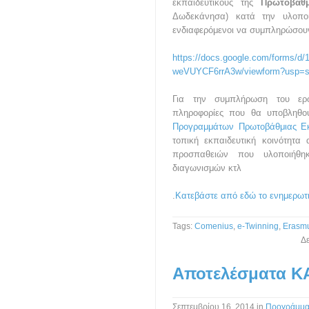
εκπαιδευτικούς της
Πρωτοβάθμ
Δωδεκάνησα) κατά την υλοπο
ενδιαφερόμενοι να συμπληρώσου
https://docs.google.com/forms
weVUYCF6rrA3w/viewform?usp=s
Για την συμπλήρωση του ερω
πληροφορίες που θα υποβληθ
Προγραμμάτων Πρωτοβάθμιας Εκ
τοπική εκπαιδευτική κοινότητ
προσπαθειών που υλοποιήθη
διαγωνισμών κτλ
.
Κατεβάστε από εδώ το ενημερωτι
Tags:
Comenius
,
e-Twinning
,
Erasm
Δε
Αποτελέσματα Κ
Σεπτεμβρίου 16, 2014
in
Προγράμμα