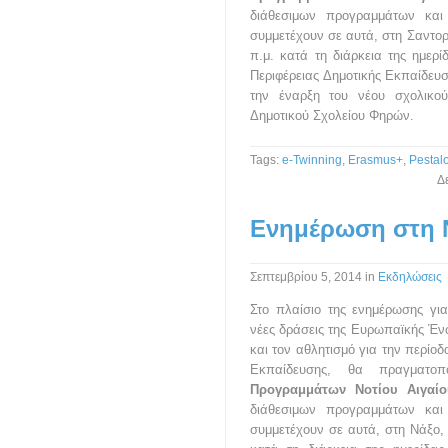
διάθεσιμων προγραμμάτων και
συμμετέχουν σε αυτά, στη Σαντορ
π.μ. κατά τη διάρκεια της ημερ
Περιφέρειας Δημοτικής Εκπαίδε
την έναρξη του νέου σχολικο
Δημοτικού Σχολείου Φηρών.
Tags:
e-Twinning
,
Erasmus+
,
Pestal
Δε
Ενημέρωση στη 
Σεπτεμβρίου 5, 2014
in
Εκδηλώσεις
Στο πλαίσιο της ενημέρωσης γι
νέες δράσεις της Ευρωπαϊκής Ένω
και τον αθλητισμό για την περίο
Εκπαίδευσης, θα πραγμα
Προγραμμάτων Νοτίου Αιγαί
διάθεσιμων προγραμμάτων και
συμμετέχουν σε αυτά, στη Νάξο, 