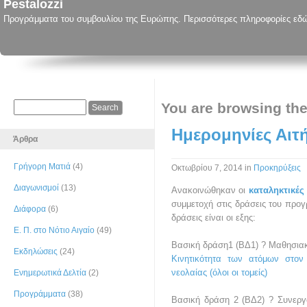
Pestalozzi
Προγράμματα του συμβουλίου της Ευρώπης. Περισσότερες πληροφορίες εδ
You are browsing the
Ημερομηνίες Αιτ
Άρθρα
Γρήγορη Ματιά
(4)
Οκτωβρίου 7, 2014
in
Προκηρύξεις
Διαγωνισμοί
(13)
Ανακοινώθηκαν οι
καταληκτικές
συμμετοχή στις δράσεις του προ
Διάφορα
(6)
δράσεις είναι οι εξης:
Ε. Π. στο Νότιο Αιγαίο
(49)
Βασική δράση1 (ΒΔ1) ? Μαθησιακ
Εκδηλώσεις
(24)
Κινητικότητα των ατόμων στον 
νεολαίας (όλοι οι τομείς)
04 Μα
Ενημερωτικά Δελτία
(2)
Προγράμματα
(38)
Βασική δράση 2 (ΒΔ2) ? Συνεργ