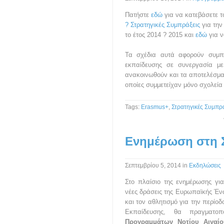
Πατήστε
εδώ
για να κατεβάσετε τ
? Στρατηγικές Συμπράξεις
για την
το έτος 2014 ? 2015 και
εδώ
για ν
Τα σχέδια αυτά αφορούν συμπρ
εκπαίδευσης σε συνεργασία με 
ανακοινωθούν και τα αποτελέσματ
οποίες συμμετείχαν μόνο σχολεία (
Tags:
Erasmus+
,
Στρατηγικές Συμπρά
Ενημέρωση στη 
Σεπτεμβρίου 5, 2014
in
Εκδηλώσεις
Στο πλαίσιο της ενημέρωσης γι
νέες δράσεις της Ευρωπαϊκής Ένω
και τον αθλητισμό για την περίο
Εκπαίδευσης, θα πραγμα
Προγραμμάτων Νοτίου Αιγαί