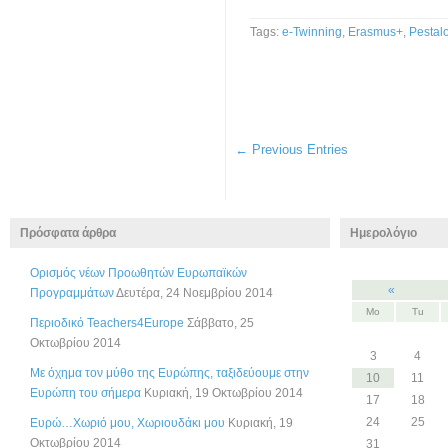
Tags:
e-Twinning
,
Erasmus+
,
Pestal
← Previous Entries
Πρόσφατα άρθρα
Ημερολόγιο
Ορισμός νέων Προωθητών Ευρωπαϊκών
«
Προγραμμάτων
Δευτέρα, 24 Νοεμβρίου 2014
Mo
Tu
Περιοδικό Teachers4Europe
Σάββατο, 25
Οκτωβρίου 2014
3
4
Με όχημα τον μύθο της Ευρώπης, ταξιδεύουμε στην
10
11
Ευρώπη του σήμερα
Κυριακή, 19 Οκτωβρίου 2014
17
18
24
25
Ευρώ…Χωριό μου, Χωριουδάκι μου
Κυριακή, 19
Οκτωβρίου 2014
31