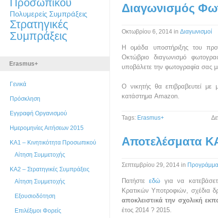
Προσωπικού
Διαγωνισμός Φω
Πολυμερείς Συμπράξεις
Στρατηγικές
Οκτωβρίου 6, 2014
in
Διαγωνισμοί
Συμπράξεις
Η ομάδα υποστήριξης του προ
Οκτώβριο διαγωνισμό φωτογρ
Erasmus+
υποβάλετε την φωτογραφία σας μέ
Γενικά
Ο νικητής θα επιβραβευτεί με 
κατάστημα Amazon.
Πρόσκληση
Εγγραφή Οργανισμού
Tags:
Erasmus+
Δε
Ημερομηνίες Αιτήσεων 2015
Αποτελέσματα Κ
ΚΑ1 – Κινητικότητα Προσωπικού
Αίτηση Συμμετοχής
Σεπτεμβρίου 29, 2014
in
Προγράμμα
ΚΑ2 – Στρατηγικές Συμπράξεις
Πατήστε
εδώ
για να κατεβάσετ
Αίτηση Συμμετοχής
Κρατικών Υποτροφιών, σχέδια 
Εξουσιοδότηση
αποκλειστικά την σχολική εκπ
έτος 2014 ? 2015.
Επιλέξιμοι Φορείς