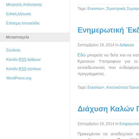
Μετρητής Απόστασης
Tags:
Erasmus+
,
Στρατηγικές Συμπρά
Ειδική Δήλωση
Επίσημη Ιστοσελίδα
Ενημερωτική Έκ
Μεταστοιχεία
Σεπτεμβρίου 18, 2014
in
Διάφορα
Σύνδεση
Εδώ
μπορείτε να δείτε και να κα
Κανάλι
RSS
άρθρων
Κρατικών Υποτροφιών για το 
εκπαιδευτικούς που ενδιαφέρ
Κανάλι
RSS
σχολίων
προγράμματος.
WordPress.org
Tags:
Erasmus+
,
Κινητικότητα Προσ
Διάχυση Καλών 
Σεπτεμβρίου 16, 2014
in
Ενημερωτικ
Προκειμένου να αναδειχτούν 