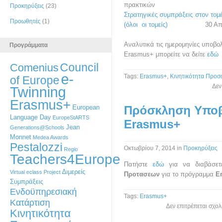
πρακτικών
Προκηρύξεις
(23)
Στρατηγικές συμπράξεις στον τομέ
Προωθητές
(1)
(όλοι οι τομείς)
30 Απριλί
Αναλυτικά τις ημερομηνίες υποβο
Προγράμματα
Erasmus+ μπορείτε να δείτε
εδώ
Council
Comenius
e-
Tags:
Erasmus+
,
Κινητικότητα Προσ
of Europe
Δεν
Twinning
Erasmus+
European
Πρόσκληση Υπο
Language Day
EuropeStARTS
Erasmus+
Jean
Generations@Schools
Monnet
Medea Awards
Pestalozzi
Οκτωβρίου 7, 2014
in
Προκηρύξεις
Regio
Teachers4Europe
Πατήστε
εδώ
για να διαβάσετ
Διμερείς
Virtual eclass Project
Προτασεων
για το πρόγραμμα
E
Συμπράξεις
Ενδοϋπηρεσιακή
Tags:
Erasmus+
Κατάρτιση
Δεν επιτρέπεται σχο
Κινητικότητα