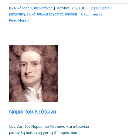
By
Νικόλαος Κυπριωτάκης
|
Μαρτίου 7th, 2015
|
Β Γυμνασίου
,
Μηχανική
,
Υλικό
,
Φύλλα εργασίας
,
Φυσική
|
0 Comments
Read More
α
Νόμοι του Νεύτωνα
1ος, 2ος, 3ος Νόμος του Νεύτωνα και αδράνεια
μια απλή διασκευή για τη Β” Γυμνασίου