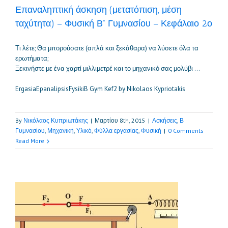
Επαναληπτική άσκηση (μετατόπιση, μέση
ταχύτητα) – Φυσική Β” Γυμνασίου – Κεφάλαιο 2ο
Τι λέτε; Θα μπορούσατε (απλά και ξεκάθαρα) να λύσετε όλα τα
ερωτήματα;
Ξεκινήστε με ένα χαρτί μιλλιμετρέ και το μηχανικό σας μολύβι …
ErgasiaEpanalipsisFysikiB Gym Kef2 by Nikolaos Kypriotakis
By
Νικόλαος Κυπριωτάκης
|
Μαρτίου 8th, 2015
|
Ασκήσεις
,
Β
Γυμνασίου
,
Μηχανική
,
Υλικό
,
Φύλλα εργασίας
,
Φυσική
|
0 Comments
Read More