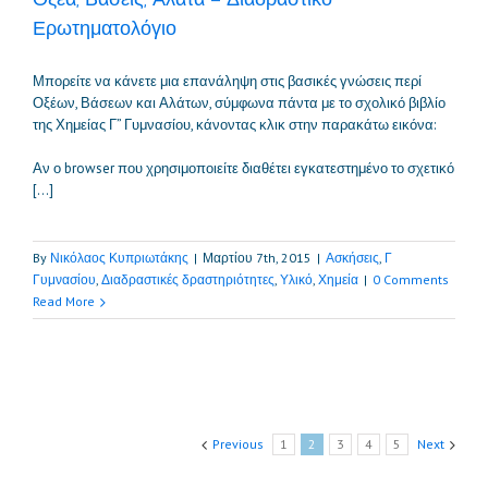
Ερωτηματολόγιο
Μπορείτε να κάνετε μια επανάληψη στις βασικές γνώσεις περί
Οξέων, Βάσεων και Αλάτων, σύμφωνα πάντα με το σχολικό βιβλίο
της Χημείας Γ” Γυμνασίου, κάνοντας κλικ στην παρακάτω εικόνα:
Αν ο browser που χρησιμοποιείτε διαθέτει εγκατεστημένο το σχετικό
[…]
By
Νικόλαος Κυπριωτάκης
|
Μαρτίου 7th, 2015
|
Ασκήσεις
,
Γ
Γυμνασίου
,
Διαδραστικές δραστηριότητες
,
Υλικό
,
Χημεία
|
0 Comments
Read More
Previous
1
2
3
4
5
Next