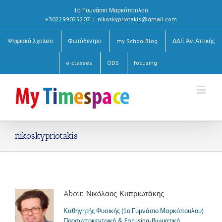
1ο Γυμνάσιο Μαρκόπουλου
+302299025207
|
nikoskypriotakis@gmail.com
Ψηφιακό Σχολείο
Φωτόδεντρο
my SchoolBlog
ΔΔΕ Αν. Αττικής
e-classes
ODS
focusing
nikoskypriotakis
About
Νικόλαος Κυπριωτάκης
Καθηγητής Φυσικής (1ο Γυμνάσιο Μαρκόπουλου)
Προσωποκεντρική & Focusing-βιωματική