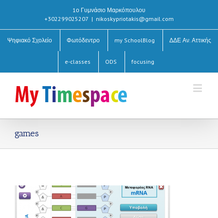
1ο Γυμνάσιο Μαρκόπουλου
+302299025207
|
nikoskypriotakis@gmail.com
Ψηφιακό Σχολείο
Φωτόδεντρο
my SchoolBlog
ΔΔΕ Αν. Αττικής
e-classes
ODS
focusing
games