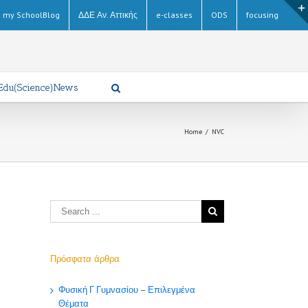
my SchoolBlog
ΔΔΕ Αν. Αττικής
e-classes
ODS
focusing
Edu(Science)News
Home
/
NVC
Πρόσφατα άρθρα
Φυσική Γ Γυμνασίου – Επιλεγμένα
Θέματα