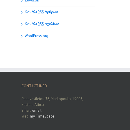
Σύνδεση
Κανάλι
RSS
άρθρων
Κανάλι
RSS
σχολίων
WordPress.org
CONTACT INFO
Papavasileiou 36, Markopoulo, 19003,
Eastern Attica
Email:
email
Web:
my TimeSpace