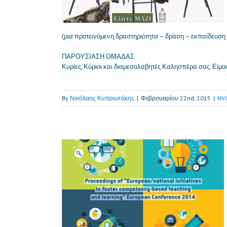
(μια προτεινόμενη δραστηριότητα – δράση – εκπαίδευση
ΠΑΡΟΥΣΙΑΣΗ ΟΜΑΔΑΣ
Κυρίες, Κύριοι και διαμεσολαβητές Καλησπέρα σας. Είμα
By
Νικόλαος Κυπριωτάκης
|
Φεβρουαρίου 22nd, 2015
|
NV
nal initiatives to
ing and learning»
e 2014
E