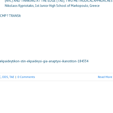
(NVC) AND THINKING AT THE EDGE (TAE), TWO METHODICAL APPROACHES
Nikolaos Kypriotakis, 1st Junior High School of Markopoulo, Greece
-CMP ? TRANSIt
-ekpaideytikon-stin-ekpaideysi-gia-anaptyxi-ikanotiton-184334
C
,
ODS
,
TAE
|
0 Comments
Read More