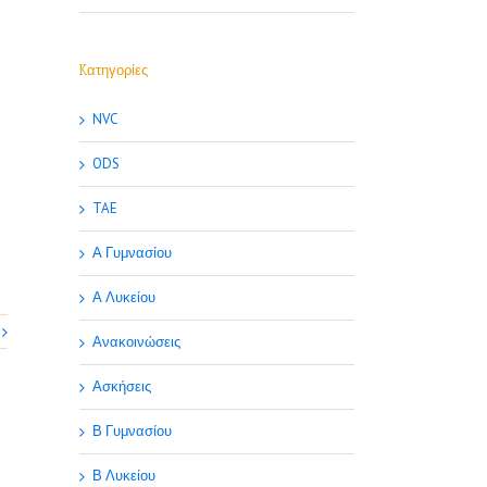
Kατηγορίες
NVC
ODS
TAE
Α Γυμνασίου
Α Λυκείου
Ανακοινώσεις
Ασκήσεις
Β Γυμνασίου
Β Λυκείου