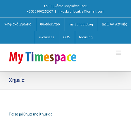
1ο Γυμνάσιο Μαρκόπουλου
+302299025207
|
nikoskypriotakis@gmail.com
Ψηφιακό Σχολείο
Φωτόδεντρο
my SchoolBlog
ΔΔΕ Αν. Αττικής
e-classes
ODS
focusing
Χημεία
Για το μάθημα της Χημείας