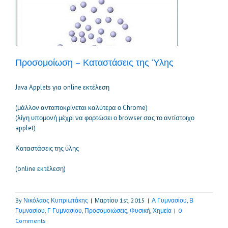
Προσομοίωση – Καταστάσεις της Ύλης
Java Applets για online εκτέλεση
(μάλλον ανταποκρίνεται καλύτερα ο Chrome)
(λίγη υπομονή μέχρι να φορτώσει ο browser σας το αντίστοιχο
applet)
Καταστάσεις της ύλης
(online εκτέλεση)
By
Νικόλαος Κυπριωτάκης
|
Μαρτίου 1st, 2015
|
Α Γυμνασίου
,
Β
Γυμνασίου
,
Γ Γυμνασίου
,
Προσομοιώσεις
,
Φυσική
,
Χημεία
|
0
Comments