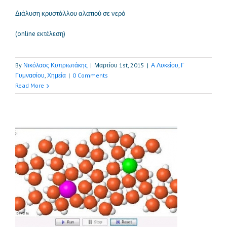
Διάλυση κρυστάλλου αλατιού σε νερό
(online εκτέλεση)
By
Νικόλαος Κυπριωτάκης
|
Μαρτίου 1st, 2015
|
Α Λυκείου
,
Γ
Γυμνασίου
,
Χημεία
|
0 Comments
Read More
α