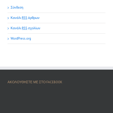
Σύνδεση
Κανάλι
RSS
άρθρων
Κανάλι
RSS
σχολίων
WordPress.org
ΑΚΟΛΟΥΘΗΣΤΕ ΜΕ ΣΤΟ FACEBOOK