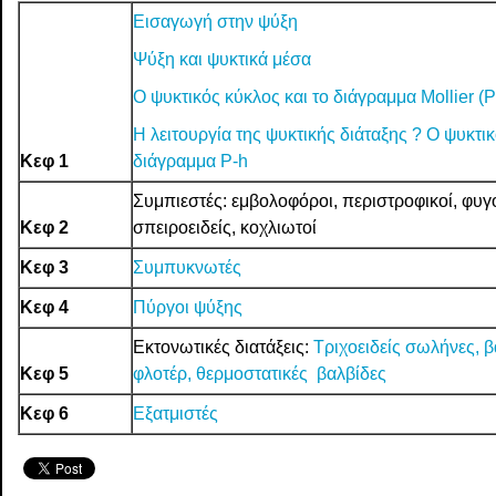
Εισαγωγή στην ψύξη
Ψύξη και ψυκτικά μέσα
Ο ψυκτικός κύκλος και το διάγραμμα Mollier (P
Η λειτουργία της ψυκτικής διάταξης ? Ο ψυκτι
Κεφ 1
διάγραμμα P-h
Συμπιεστές: εμβολοφόροι, περιστροφικοί, φυγο
Κεφ 2
σπειροειδείς, κοχλιωτοί
Κεφ 3
Συμπυκνωτές
Κεφ 4
Πύργοι ψύξης
Εκτονωτικές διατάξεις:
Τριχοειδείς σωλήνες, β
Κεφ 5
φλοτέρ,
θερμοστατικές βαλβίδες
Κεφ 6
Εξατμιστές