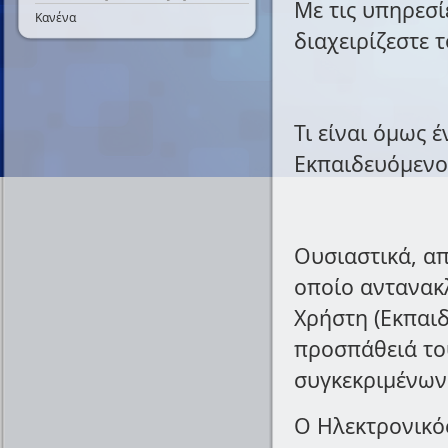
Ελληνικά Αποθετήρια Ψηφιακών
Με τις υπηρεσίε
Εκπαιδευομένων
Κανένα
Μαθησιακών Αντικειμένων
Web 2.0 στην Εκπαίδευση
διαχειρίζεστε 
Wikis
Σίγουρα θα χρειαστούν!
GoogleDocs
e-portfolios
Τι είναι όμως 
Εκπαιδευόμενο
Ουσιαστικά, απ
οποίο αντανακ
Χρήστη (Εκπαιδ
προσπάθειά του
συγκεκριμένων
Ο Ηλεκτρονικό