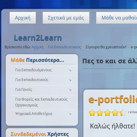
Αρχική
Σχετικά με εμάς
Μάθε να μαθαί
Learn2Learn
Βρίσκεστε εδώ:
Αρχική
Για Εκπαιδευτικούς
Σίγουρα θα χρειαστούν!
e-p
Μάθε
Περισσότερα...
Πες το και σε άλ
Για Εκπαιδευόμενους
Για Εκπαιδευτικούς
Τα δικά μου διαδικτυακά εργαλεία
Ασφαλής Χρήση Διαδικτύου
Για Γονείς
Εργαλεία Διαχείρισης
e-portfoli
Ηλεκτρονικών Τάξεων
Επαγγελματικός
Για Φορείς και Εκπαιδευτικούς
Μαζί με το παιδί στο Ίντερνετ
Προσανατολισμός
Εργαλεία Δημιουργίας
Οργανισμούς
Ηλεκτρονικών Μαθημάτων
Ας μείνουμε μέσα απόψε
( 4 Vot
Ψηφιακά Αποθετήρια
Εργαλεία Δημιουργίας
Ας βγούμε έξω απόψε
Διεθνή Αποθετήρια Ψηφιακών
Μαθησιακών Αντικειμένων
Καλώς ήλθατε!
Μαθησιακών Αντικειμένων
Εργαλεία Αξιολόγησης
Συνδεδεμένοι
Χρήστες