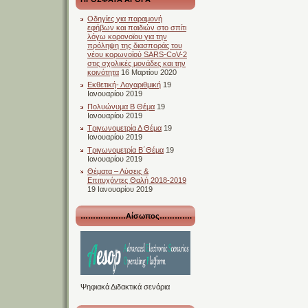
Οδηγίες για παραμονή
εφήβων και παιδιών στο σπίτι
λόγω κορονοϊου για την
πρόληψη της διασποράς του
νέου κορωνοϊού SARS-CoV-2
στις σχολικές μονάδες και την
κοινότητα
16 Μαρτίου 2020
Εκθετική- Λογαριθμική
19
Ιανουαρίου 2019
Πολυώνυμα Β Θέμα
19
Ιανουαρίου 2019
Τριγωνομετρία Δ Θέμα
19
Ιανουαρίου 2019
Τριγωνομετρία Β΄Θέμα
19
Ιανουαρίου 2019
Θέματα – Λύσεις &
Επιτυχόντες Θαλή 2018-2019
19 Ιανουαρίου 2019
………………Αίσωπος………….
Ψηφιακά Διδακτικά σενάρια