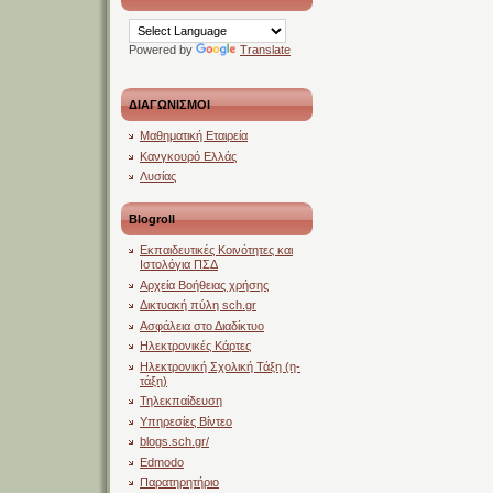
Powered by
Translate
ΔΙΑΓΩΝΙΣΜΟΙ
Μαθηματική Εταιρεία
Κανγκουρό Ελλάς
Λυσίας
Blogroll
Εκπαιδευτικές Κοινότητες και
Ιστολόγια ΠΣΔ
Αρχεία Βοήθειας χρήσης
Δικτυακή πύλη sch.gr
Ασφάλεια στο Διαδίκτυο
Ηλεκτρονικές Κάρτες
Ηλεκτρονική Σχολική Τάξη (η-
τάξη)
Τηλεκπαίδευση
Υπηρεσίες Βίντεο
blogs.sch.gr/
Edmodo
Παρατηρητήριο