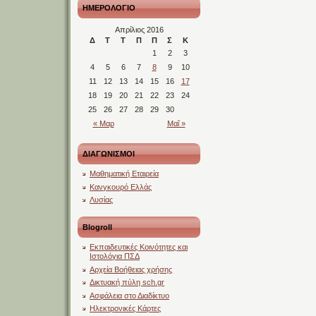
ΗΜΕΡΟΛΟΓΙΟ
Απρίλιος 2016
Δ
Τ
Τ
Π
Π
Σ
Κ
1
2
3
4
5
6
7
8
9
10
11
12
13
14
15
16
17
18
19
20
21
22
23
24
25
26
27
28
29
30
« Μαρ
Μαΐ »
ΔΙΑΓΩΝΙΣΜΟΙ
Μαθηματική Εταιρεία
Κανγκουρό Ελλάς
Λυσίας
Blogroll
Εκπαιδευτικές Κοινότητες και
Ιστολόγια ΠΣΔ
Αρχεία Βοήθειας χρήσης
Δικτυακή πύλη sch.gr
Ασφάλεια στο Διαδίκτυο
Ηλεκτρονικές Κάρτες