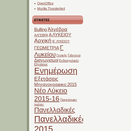
OpenOffice
Mozilla Thunderbird
ΕΤΙΚΕΤΕΣ
Άλγέβρα
Bulling
Α ΛΥΚΕΙΟΥ
ΑΛΓΕΒΡΑ
Αρχική
Β΄ ΛΥΚΕΙΟΥ
Γ
ΓΕΩΜΕΤΡΙΑ
Λυκείου
Γενικής
Γιάννενα
Διαγωνισμοί
Ενδοσχολικές
Εξετάσεις
Ενημέρωση
Εξετάσεις
Μηχανογραφικο 2015
Νέο Λύκειο
2015-16
Παγκόσμιες
ημέρες
Πανελλαδικές
Πανελλαδικές
2015