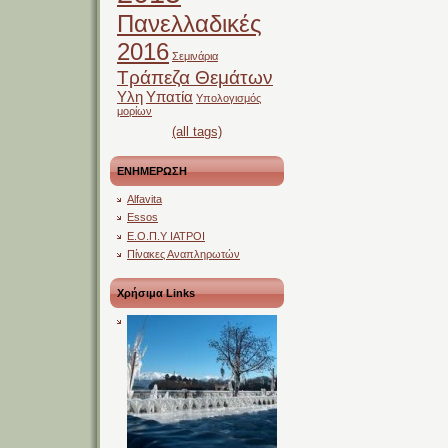
Πανελλαδικές
2016
Σεμινάρια
Τράπεζα Θεμάτων
Υλη
Υπατία
Υπολογισμός
μορίων
(all tags)
ΕΝΗΜΕΡΩΣΗ
Alfavita
Essos
Ε.Ο.Π.Υ ΙΑΤΡΟΙ
Πίνακες Αναπληρωτών
Χρήσιμα Links