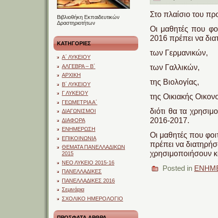
Στο πλαίσιο του πρ
Βιβλιοθήκη Εκπαιδευτικών
Δραστηριοτήτων
Οι μαθητές που φοι
2016 πρέπει να δια
ΚΑΤΗΓΟΡΙΕΣ
των Γερμανικών,
Α΄ ΛΥΚΕΙΟΥ
των Γαλλικών,
ΑΛΓΕΒΡΑ – Β΄
ΑΡΧΙΚΗ
της Βιολογίας,
Β΄ ΛΥΚΕΙΟΥ
Γ ΛΥΚΕΙΟΥ
της Οικιακής Οικον
ΓΕΩΜΕΤΡΙΑ Α΄
διότι θα τα χρησιμ
ΔΙΑΓΩΝΙΣΜΟΙ
2016-2017.
ΔΙΑΦΟΡΑ
ΕΝΗΜΕΡΩΣΗ
Οι μαθητές που φοι
ΕΠΙΚΟΙΝΩΝΙΑ
πρέπει να διατηρήσο
ΘΕΜΑΤΑ ΠΑΝΕΛΛΑΔΙΚΩΝ
χρησιμοποιήσουν κα
2015
ΝΕΟ ΛΥΚΕΙΟ 2015-16
Posted in
ΕΝΗΜ
ΠΑΝΕΛΛΑΔΙΚΕΣ
ΠΑΝΕΛΛΑΔΙΚΕΣ 2016
Σεμινάρια
ΣΧΟΛΙΚΟ ΗΜΕΡΟΛΟΓΙΟ
ΠΡΟΣΦΑΤΑ ΑΡΘΡΑ