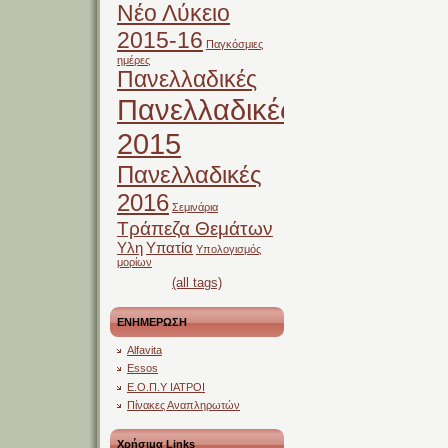
Νέο Λύκειο
2015-16
Παγκόσμιες
ημέρες
Πανελλαδικές
Πανελλαδικές
2015
Πανελλαδικές
2016
Σεμινάρια
Τράπεζα Θεμάτων
Υλη
Υπατία
Υπολογισμός
μορίων
(all tags)
ΕΝΗΜΕΡΩΣΗ
Alfavita
Essos
Ε.Ο.Π.Υ ΙΑΤΡΟΙ
Πίνακες Αναπληρωτών
Χρήσιμα Links