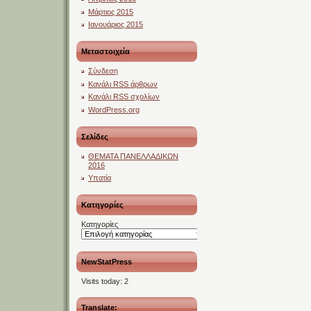
Μάρτιος 2015
Ιανουάριος 2015
Μεταστοιχεία
Σύνδεση
Κανάλι
RSS
άρθρων
Κανάλι
RSS
σχολίων
WordPress.org
Σελίδες
ΘΕΜΑΤΑ ΠΑΝΕΛΛΑΔΙΚΩΝ
2016
Υπατία
Kατηγορίες
Kατηγορίες
NewStatPress
Visits today:
2
Translate: