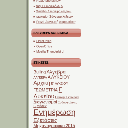
Roxio-photoshow
tagul-Συννεφόλεξο
Wordle- Σύννεφα λέξεων
tagxedo- Σύννεφο λέξεων
Prezi- Δυναμική παρουσίαση
ΕΛΕΥΘΕΡΑ ΛΟΓΙΣΜΙΚΑ
LibreOffice
OpenOffice
Mozilla Thunderbird
ΕΤΙΚΕΤΕΣ
Άλγέβρα
Bulling
Α ΛΥΚΕΙΟΥ
ΑΛΓΕΒΡΑ
Αρχική
Β΄ ΛΥΚΕΙΟΥ
Γ
ΓΕΩΜΕΤΡΙΑ
Λυκείου
Γενικής
Γιάννενα
Διαγωνισμοί
Ενδοσχολικές
Εξετάσεις
Ενημέρωση
Εξετάσεις
Μηχανογραφικο 2015