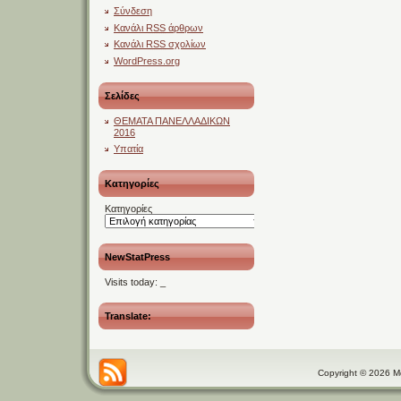
Σύνδεση
Κανάλι
RSS
άρθρων
Κανάλι
RSS
σχολίων
WordPress.org
Σελίδες
ΘΕΜΑΤΑ ΠΑΝΕΛΛΑΔΙΚΩΝ
2016
Υπατία
Kατηγορίες
Kατηγορίες
NewStatPress
Visits today:
_
Translate:
Copyright © 2026 Μαθ