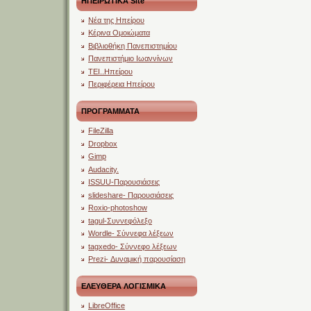
ΗΠΕΙΡΩΤΙΚΑ Site
Νέα της Ηπείρου
Κέρινα Ομοιώματα
Βιβλιοθήκη Πανεπιστημίου
Πανεπιστήμιο Ιωαννίνων
ΤΕΙ..Ηπείρου
Περιφέρεια Ηπείρου
ΠΡΟΓΡΑΜΜΑΤΑ
FileZilla
Dropbox
Gimp
Audacity.
ISSUU-Παρουσιάσεις
slideshare- Παρουσιάσεις
Roxio-photoshow
tagul-Συννεφόλεξο
Wordle- Σύννεφα λέξεων
tagxedo- Σύννεφο λέξεων
Prezi- Δυναμική παρουσίαση
ΕΛΕΥΘΕΡΑ ΛΟΓΙΣΜΙΚΑ
LibreOffice