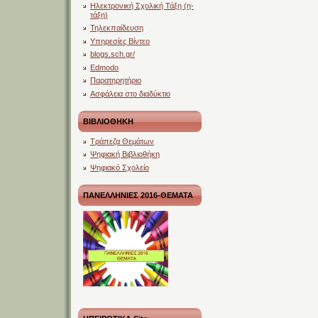
Ηλεκτρονική Σχολική Τάξη (η-
τάξη)
Τηλεκπαίδευση
Υπηρεσίες Βίντεο
blogs.sch.gr/
Edmodo
Παρατηρητήριο
Ασφάλεια στο διαδύκτιο
ΒΙΒΛΙΟΘΗΚΗ
Τράπεζα Θεμάτων
Ψηφιακή Βιβλιοθήκη
Ψηφιακό Σχολείο
ΠΑΝΕΛΛΗΝΙΕΣ 2016-ΘΕΜΑΤΑ