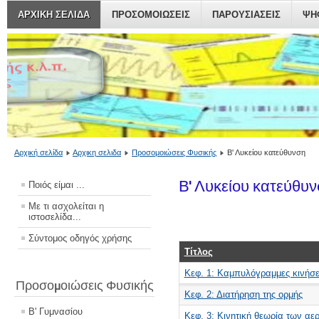
ΑΡΧΙΚΗ ΣΕΛΙΔΑ
ΠΡΟΣΟΜΟΙΏΣΕΙΣ
ΠΑΡΟΥΣΙΆΣΕΙΣ
ΨΗ
Αρχική σελίδα
Αρχικη σελιδα
Προσομοιώσεις Φυσικής
Β' Λυκείου κατεύθυνση
Β' Λυκείου κατεύθυ
Ποιός είμαι ...
Με τι ασχολείται η
ιστοσελίδα...
Σύντομος οδηγός χρήσης
Τίτλος
Κεφ. 1: Καμπυλόγραμμες κινήσε
Προσομοιώσεις Φυσικής
Κεφ. 2: Διατήρηση της ορμής
Β' Γυμνασίου
Κεφ. 3: Κινητική θεωρία των αε