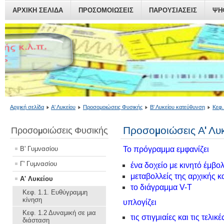
ΑΡΧΙΚΗ ΣΕΛΙΔΑ
ΠΡΟΣΟΜΟΙΏΣΕΙΣ
ΠΑΡΟΥΣΙΆΣΕΙΣ
ΨΗ
Αρχική σελίδα
Α' Λυκείου
Προσομοιώσεις Φυσικής
Β' Λυκείου κατεύθυνση
Κεφ.
Προσομοιώσεις Α' Λυ
Προσομοιώσεις Φυσικής
Β' Γυμνασίου
Το πρόγραμμα
εμφανίζει
Γ' Γυμνασίου
ένα δοχείο με κινητό έμβ
μεταβολλείς της αρχικής κα
Α' Λυκείου
το διάγραμμα V-T
Κεφ. 1.1. Ευθύγραμμη
κίνηση
υπλογίζει
Κεφ. 1.2 Δυναμική σε μια
τις στιγμιαίες και τις τελικέ
διάσταση