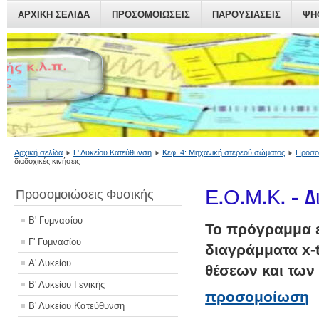
ΑΡΧΙΚΗ ΣΕΛΙΔΑ
ΠΡΟΣΟΜΟΙΏΣΕΙΣ
ΠΑΡΟΥΣΙΆΣΕΙΣ
ΨΗ
Αρχική σελίδα
Γ' Λυκείου Κατεύθυνση
Κεφ. 4: Μηχανική στερεού σώματος
Προσο
διαδοχικές κινήσεις
Ε.Ο.Μ.Κ. - Δ
Προσομοιώσεις Φυσικής
Β' Γυμνασίου
Το πρόγραμμα εμ
Γ' Γυμνασίου
διαγράμματα x-t
Α' Λυκείου
θέσεων και των
Β' Λυκείου Γενικής
προσομοίωση
Β' Λυκείου Κατεύθυνση