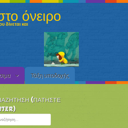
στο όνειρο
υ δίνεται και
σιμα
Τάξη υποδοχής
ΝΑΖΉΤΗΣΗ (ΠΑΤΉΣΤΕ
NTER)