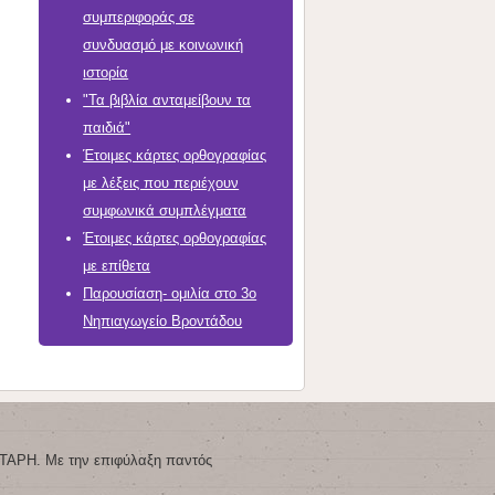
συμπεριφοράς σε
συνδυασμό με κοινωνική
ιστορία
"Τα βιβλία ανταμείβουν τα
παιδιά"
Έτοιμες κάρτες ορθογραφίας
με λέξεις που περιέχουν
συμφωνικά συμπλέγματα
Έτοιμες κάρτες ορθογραφίας
με επίθετα
Παρουσίαση- ομιλία στο 3ο
Νηπιαγωγείο Βροντάδου
ΤΑΡΗ. Με την επιφύλαξη παντός