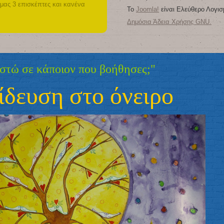
 μας 3 επισκέπτες και κανένα
Το
Joomla!
είναι Ελεύθερο Λογισ
Δημόσια Άδεια Χρήσης GNU.
ε κάποιον που βοήθησες;"
ση στο όνειρο