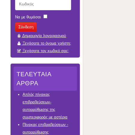
Να με θυμάσαι
Δημιουργία λογαριασμού
Ξεχάσατε το όνομα χρήστη;
Ξεχάσατε τον κωδικό σας;
ΤΕΛΕΥΤΑΊΑ
ΆΡΘΡΑ
Απλός πίνακας
επιβραβεύσεων-
αυτορρύθμισης της
συμπεριφοράς με αστέρια
Πίνακας επιβραβεύσεων -
αυτορρύθμισης