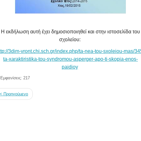
Η εκδήλωση αυτή έχει δημοσιοποιηθεί και στην ιστοσελίδα του
σχολείου:
ttp://3dim-vront.chi.sch.gr/index.php/ta-nea-tou-sxoleiou-mas/34
ta-xaraktiristika-tou-syndromou-asperger-apo-ti-skopia-enos-
paidioy
Εμφανίσεις: 217
< Προηγούμενο