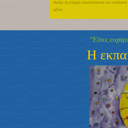
Αυτήν τη στιγμή επισκέπτονται τον ιστότοπό
μέλος
"Είπες ευχαριστώ σ
Η εκπαίδευ