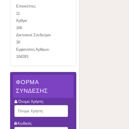
Επισκέπτες
11
Άρθρα
166
Δικτυακοί Σύνδεσμοι
30
Εμφανίσεις Άρθρων
104283
ΦΌΡΜΑ
ΣΎΝΔΕΣΗΣ
Όνομα Χρήστη
Κωδικός