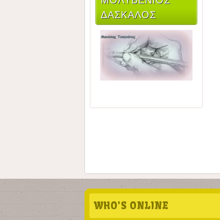
ΔΆΣΚΑΛΟΣ
WHO'S ONLINE