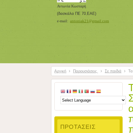
Αντωνία Κωσταρή
(δασκάλα ΠΕ 70.ΕΑΕ
)
e-mail:
antoniak21@gmail.com
Αρχική
Παρουσιάσεις
Σε παιδιά
Τα 
ΠΡΟΤΆΣΕΙΣ