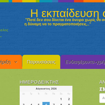
Η εκπαίδευση 
"Ποτέ δεν σου δίνεται ένα όνειρο χωρίς να σο
η δύναμη να
το πραγματοποιήσεις..."
καλος
.
ήριξη
Παρουσιάσεις
Ενδιαφέροντα-χρή
ΗΜΕΡΟΔΕΊΚΤΗΣ
Α
E