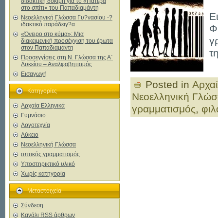
διδακτική δοκιμή για το «Πατέρα
στο σπίτι» του Παπαδιαμάντη
Ε
Νεοελληνική Γλώσσα Γυ?νασίου -?
ιδακτικό παράδειγ?α
Φ
«Όνειρο στο κύμα»: Μια
γ
διακειμενική προσέγγιση του έρωτα
στον Παπαδιαμάντη
τ
Προσεγγίσεις στη Ν. Γλώσσα της Α΄
Λυκείου – Αναλφαβητισμός
Εισαγωγή
Posted in
Αρχαί
Κατηγορίες
Νεοελληνική Γλώ
Αρχαία Ελληνικά
γραμματισμός
,
φιλ
Γυμνάσιο
Λογοτεχνία
Λύκειο
Νεοελληνική Γλώσσα
οπτικός γραμματισμός
Υποστηρικτικό υλικό
Χωρίς κατηγορία
Μεταστοιχεία
Σύνδεση
Κανάλι
RSS
άρθρων