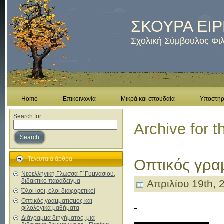
ΣΚΟΥΡΑ ΕΙ
Σχολική Σύμβουλος Φι
Home
Επικοινωνία
Μικρά και σπουδαία
Υποστηρι
Search for:
Archive for 
Search
Τελευταία άρθρα
Οπτικός γρα
Νεοελληνική Γλώσσα Γ΄Γυμνασίου,
διδακτικό παράδειγμα
Απριλίου 19th, 
Όλοι ίσοι, όλοι διαφορετικοί
Οπτικός γραμματισμός και
φιλολογικά μαθήματα
Διάγραμμα διηγήματος, μια