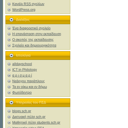
Κανάλι
RSS
σχολίων
WordPress.org
Διαλέξεις
Ένα διαφορετικό σχολείο
Η επανάσταση στην εκπαίδευση
Ο σκοπός της εκπαίδευσης
Σχολείο και δημιουργικότητα
Ιστολόγια
alldayschool
ICT in Philology
α ρ ι σ μ α ρ ί
Νεάρχου παράπλους
Τα εν οίκω και εν δήμω
Φωτόδεντρο
Υπηρεσίες του ΠΣΔ
blogs.sch.gr
Δικτυακή πύλη sch.gr
Μαθητική πύλη students.sch.gr