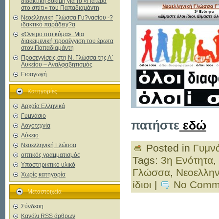
διδακτική δοκιμή για το «Πατέρα
στο σπίτι» του Παπαδιαμάντη
Νεοελληνική Γλώσσα Γυ?νασίου -?
ιδακτικό παράδειγ?α
«Όνειρο στο κύμα»: Μια
διακειμενική προσέγγιση του έρωτα
στον Παπαδιαμάντη
Προσεγγίσεις στη Ν. Γλώσσα της Α΄
Λυκείου – Αναλφαβητισμός
Εισαγωγή
Κατηγορίες
Αρχαία Ελληνικά
Γυμνάσιο
πατήστε
εδώ
Λογοτεχνία
Λύκειο
Νεοελληνική Γλώσσα
Posted in
Γυμν
οπτικός γραμματισμός
Tags:
3η Ενότητα
,
Υποστηρικτικό υλικό
Γλώσσα
,
Νεοελλην
Χωρίς κατηγορία
ίδιοι
|
No Comm
Μεταστοιχεία
Σύνδεση
Κανάλι
RSS
άρθρων