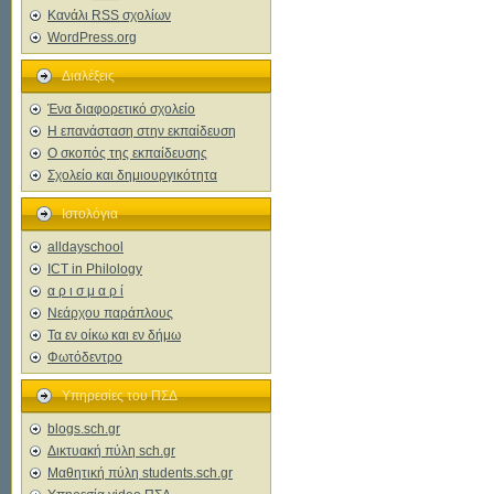
Κανάλι
RSS
σχολίων
WordPress.org
Διαλέξεις
Ένα διαφορετικό σχολείο
Η επανάσταση στην εκπαίδευση
Ο σκοπός της εκπαίδευσης
Σχολείο και δημιουργικότητα
Ιστολόγια
alldayschool
ICT in Philology
α ρ ι σ μ α ρ ί
Νεάρχου παράπλους
Τα εν οίκω και εν δήμω
Φωτόδεντρο
Υπηρεσίες του ΠΣΔ
blogs.sch.gr
Δικτυακή πύλη sch.gr
Μαθητική πύλη students.sch.gr