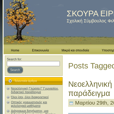
ΣΚΟΥΡΑ ΕΙ
Σχολική Σύμβουλος Φι
Home
Επικοινωνία
Μικρά και σπουδαία
Υποστηρι
Search for:
Posts Tagged
Search
Τελευταία άρθρα
Νεοελληνική
Νεοελληνική Γλώσσα Γ΄Γυμνασίου,
παράδειγμα
διδακτικό παράδειγμα
Όλοι ίσοι, όλοι διαφορετικοί
Μαρτίου 29th, 2
Οπτικός γραμματισμός και
φιλολογικά μαθήματα
Διάγραμμα διηγήματος, μια