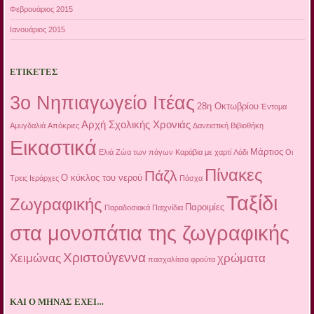
Φεβρουάριος 2015
Ιανουάριος 2015
ΕΤΙΚΈΤΕΣ
3ο Νηπιαγωγείο Ιτέας
28η Οκτωβρίου
Έντομα
Αρχή Σχολικής Χρονιάς
Αμυγδαλιά
Απόκριες
Δανειστική Βιβιοθήκη
Εικαστικά
Μάρτιος
Ελιά
Ζώα των πάγων
Καράβια με χαρτί
Λάδι
Οι
Πίνακες
Πάζλ
Ο κύκλος του νερού
Τρεις Ιεράρχες
Πάσχα
Ταξίδι
Ζωγραφικής
Παροιμίες
Παραδοσιακά Παιχνίδια
στα μονοπάτια της ζωγραφικής
Χριστούγεννα
Χειμώνας
χρώματα
πασχαλίτσα
φρούτα
ΚΑΙ Ο ΜΉΝΑΣ ΈΧΕΙ…