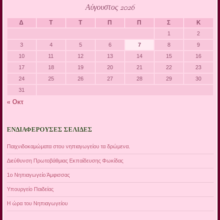
Αύγουστος 2026
Δ
Τ
Τ
Π
Π
Σ
Κ
1
2
3
4
5
6
7
8
9
10
11
12
13
14
15
16
17
18
19
20
21
22
23
24
25
26
27
28
29
30
31
« Οκτ
ΕΝΔΙΑΦΈΡΟΥΣΕΣ ΣΕΛΊΔΕΣ
Παιχνιδοκαμώματα στου νηπιαγωγείου τα δρώμενα.
Διεύθυνση Πρωτοβάθμιας Εκπαίδευσης Φωκίδας
1ο Νηπιαγωγείο Άμφισσας
Υπουργείο Παιδείας
Η ώρα του Νηπιαγωγείου