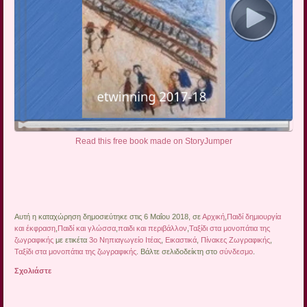
Read this free book made on StoryJumper
Αυτή η καταχώρηση δημοσιεύτηκε στις 6 Μαΐου 2018, σε
Αρχική
,
Παιδί δημιουργία
και έκφραση
,
Παιδί και γλώσσα
,
παιδι και περιβάλλον
,
Ταξίδι στα μονοπάτια της
ζωγραφικής
με ετικέτα
3ο Νηπιαγωγείο Ιτέας
,
Εικαστικά
,
Πίνακες Ζωγραφικής
,
Ταξίδι στα μονοπάτια της ζωγραφικής
. Βάλτε σελιδοδείκτη στο
σύνδεσμο
.
Σχολιάστε