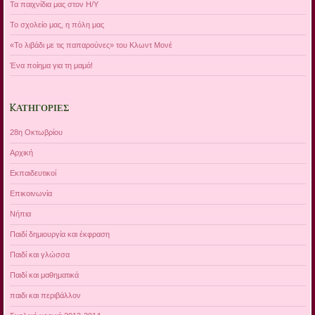
Τα παιχνίδια μας στον Η/Υ
Το σχολείο μας, η πόλη μας
«Το λιβάδι με τις παπαρούνες» του Κλωντ Μονέ
Ένα ποίημα για τη μαμά!
KΑΤΗΓΟΡΊΕΣ
28η Οκτωβρίου
Αρχική
Εκπαιδευτικοί
Επικοινωνία
Νήπια
Παιδί δημιουργία και έκφραση
Παιδί και γλώσσα
Παιδί και μαθηματικά
παιδι και περιβάλλον