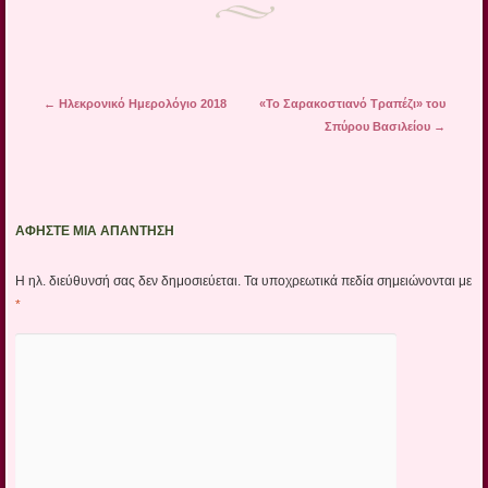
Πλοήγηση άρθρων
←
Ηλεκρονικό Ημερολόγιο 2018
«Το Σαρακοστιανό Τραπέζι» του
Σπύρου Βασιλείου
→
ΑΦΉΣΤΕ ΜΙΑ ΑΠΆΝΤΗΣΗ
Η ηλ. διεύθυνσή σας δεν δημοσιεύεται.
Τα υποχρεωτικά πεδία σημειώνονται με
*