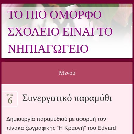
ΤΟ ΠΙΟ ΌΜΟΡΦΟ
ΣΧΟΛΕΊΟ ΕΊΝΑΙ ΤΟ
ΝΗΠΙΑΓΩΓΕΊΟ
Μενού
Μετάβαση σε περιεχόμενο
Συνεργατικό παραμύθι
Μαΐ
6
Δ
ημιουργία παραμυθιού με αφορμή τον
πίνακα ζωγραφικής “Η Κραυγή” του Edvard