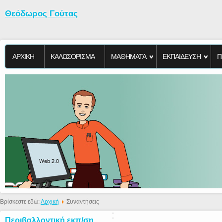
Θεόδωρος Γούτας
ΑΡΧΙΚΗ
KΑΛΩΣΟΡΙΣΜΑ
ΜΑΘΗΜΑΤΑ
ΕΚΠΑΙΔΕΥΣΗ
Π
Βρίσκεστε εδώ:
Αρχική
Συναντήσεις
Περιβαλλοντική εκπ/ση