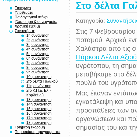
Στο δέλτα Γα
Εισαγωγή
Υποθέματα
Παιδαγωγικοί στόχοι
Κατηγορία:
Συναντήσει
Υλοποίηση & συνεργασίες
Χρονική εξέλιξη
Στις 7 Φεβρουαρίου
Συναντήσεις
1η συνάντηση
ποταμού. Αρχικά ε
2η συνάντηση
3η συνάντηση
Χαλάστρα από τις σ
4η συνάντηση
5η συνάντηση
Πάρκου Δέλτα Αξιού 
6η συνάντηση
7η συνάντηση
υγρότοπου, τη σημασ
8η συνάντηση
9η συνάντηση
μεταβήκαμε στο δέλ
10η συνάντηση
πουλιά του υγρότοπ
Στο δέλτα Γαλλικού
11η συνάντηση
Στο Κ.Π.Ε. Ελ. -
Μας έκαναν εντύπωσ
Κορδελιού
13η συνάντηση
εγκατάλειψη και υπο
14η συνάντηση
προσπάθειες των α
15η συνάντηση
16η συνάντηση
οργανώσεων και πολι
17η συνάντηση
18η συνάντηση
σημασίας του και τη
Τριήμερη εκδρομή
Παρουσίαση προγράμματος