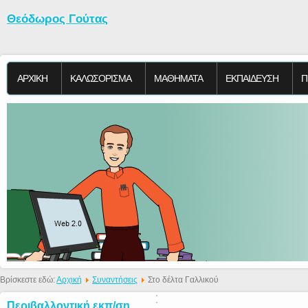
Θεόδωρος Γούτας
ΑΡΧΙΚΗ
KΑΛΩΣΟΡΙΣΜΑ
ΜΑΘΗΜΑΤΑ
ΕΚΠΑΙΔΕΥΣΗ
Π
Βρίσκεστε εδώ:
Αρχική
Συναντήσεις
Στο δέλτα Γαλλικού
Περιβαλλοντική εκπ/ση