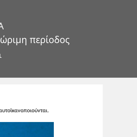
Α
 ώριμη περίοδος
ι
 αυτοϊκανοποιούνται.