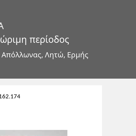
Α
 ώριμη περίοδος
, Απόλλωνας, Λητώ, Ερμής
.162.174