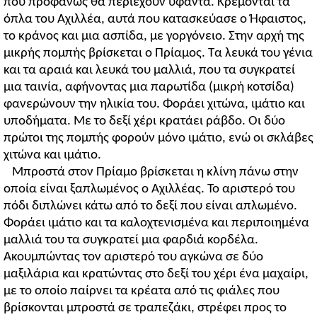
που προφανώς θα περιέχουν υφαντά. Κρέμονται τα
όπλα του Αχιλλέα, αυτά που κατασκεύασε ο Ήφαιστος,
το κράνος και μια ασπίδα, με γοργόνειο. Στην αρχή της
μικρής πομπής βρίσκεται ο Πρίαμος. Τα λευκά του γένια
και τα αραιά και λευκά του μαλλιά, που τα συγκρατεί
μια ταινία, αφήνοντας μια παρωτίδα (μικρή κοτσίδα)
φανερώνουν την ηλικία του. Φοράει χιτώνα, ιμάτιο και
υποδήματα. Με το δεξί χέρι κρατάει ράβδο. Οι δύο
πρώτοι της πομπής φορούν μόνο ιμάτιο, ενώ οι σκλάβες
χιτώνα και ιμάτιο.
Μπροστά στον Πρίαμο βρίσκεται η κλίνη πάνω στην
οποία είναι ξαπλωμένος ο Αχιλλέας. Το αριστερό του
πόδι διπλώνει κάτω από το δεξί που είναι απλωμένο.
Φοράει ιμάτιο και τα καλοχτενισμένα και περιποιημένα
μαλλιά του τα συγκρατεί μια φαρδιά κορδέλα.
Ακουμπώντας τον αριστερό του αγκώνα σε δύο
μαξιλάρια και κρατώντας στο δεξί του χέρι ένα μαχαίρι,
με το οποίο παίρνει τα κρέατα από τις φιάλες που
βρίσκονται μπροστά σε τραπεζάκι, στρέφει προς το