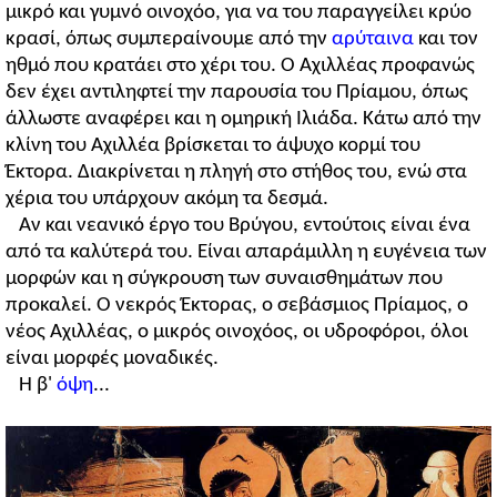
μικρό και γυμνό οινοχόο, για να του παραγγείλει κρύο
κρασί, όπως συμπεραίνουμε από την
αρύταινα
και τον
ηθμό που κρατάει στο χέρι του. Ο Αχιλλέας προφανώς
δεν έχει αντιληφτεί την παρουσία του Πρίαμου, όπως
άλλωστε αναφέρει και η ομηρική Ιλιάδα. Κάτω από την
κλίνη του Αχιλλέα βρίσκεται το άψυχο κορμί του
Έκτορα. Διακρίνεται η πληγή στο στήθος του, ενώ στα
χέρια του υπάρχουν ακόμη τα δεσμά.
Αν και νεανικό έργο του Βρύγου, εντούτοις είναι ένα
από τα καλύτερά του. Είναι απαράμιλλη η ευγένεια των
μορφών και η σύγκρουση των συναισθημάτων που
προκαλεί. Ο νεκρός Έκτορας, ο σεβάσμιος Πρίαμος, ο
νέος Αχιλλέας, ο μικρός οινοχόος, οι υδροφόροι, όλοι
είναι μορφές μοναδικές.
Η β'
όψη
...