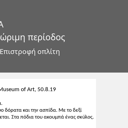
Α
 ώριμη περίοδος
 Επιστροφή οπλίτη
Museum of Art, 50.8.19
ά.
ύο δόρατα και την ασπίδα. Με το δεξί
χεται. Στα πόδια του ακουμπά ένας σκύλος.