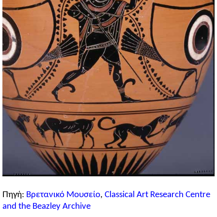
Πηγή:
Βρετανικό Μουσείο
,
Classical Art Research Centre
and the Beazley Archive