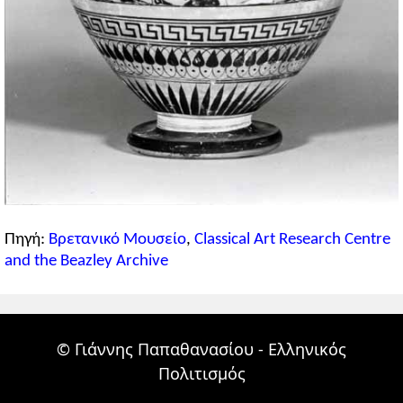
Πηγή:
Βρετανικό Μουσείο
,
Classical Art Research Centre
and the Beazley Archive
© Γιάννης Παπαθανασίου - Ελληνικός
Πολιτισμός