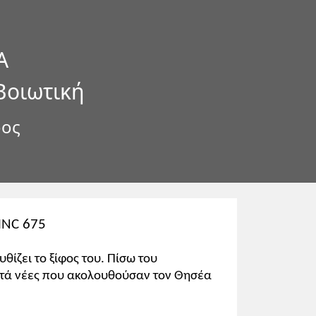
Α
Βοιωτική
ρος
 MNC 675
ίζει το ξίφος του. Πίσω του
επτά νέες που ακολουθούσαν τον Θησέα