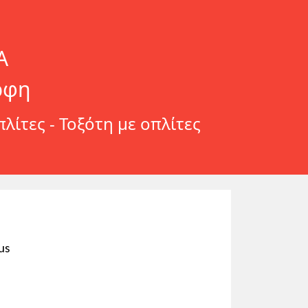
Α
ρφη
ίτες - Τοξότη με οπλίτες
us