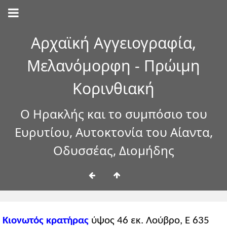
Αρχαϊκή Αγγειογραφία,
Μελανόμορφη - Πρώιμη
Κορινθιακή
Ο Ηρακλής και το συμπόσιο του
Ευρυτίου, Αυτοκτονία του Αίαντα,
Οδυσσέας, Διομήδης
Κιονωτός κρατήρας
ύψος 46 εκ. Λούβρο, Ε 635