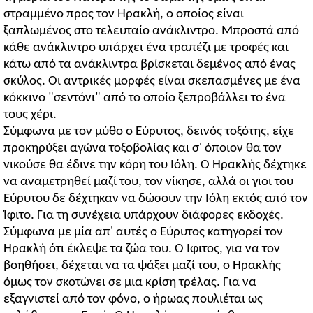
στραμμένο προς τον Ηρακλή, ο οποίος είναι
ξαπλωμένος στο τελευταίο ανάκλιντρο. Μπροστά από
κάθε ανάκλιντρο υπάρχει ένα τραπέζι με τροφές και
κάτω από τα ανάκλιντρα βρίσκεται δεμένος από ένας
σκύλος. Οι αντρικές μορφές είναι σκεπασμένες με ένα
κόκκινο "σεντόνι" από το οποίο ξεπροβάλλει το ένα
τους χέρι.
Σύμφωνα με τον μύθο ο Εύρυτος, δεινός τοξότης, είχε
προκηρύξει αγώνα τοξοβολίας και σ' όποιον θα τον
νικούσε θα έδινε την κόρη του Ιόλη. Ο Ηρακλής δέχτηκε
να αναμετρηθεί μαζί του, τον νίκησε, αλλά οι γιοι του
Εύρυτου δε δέχτηκαν να δώσουν την Ιόλη εκτός από τον
Ίφιτο. Για τη συνέχεια υπάρχουν διάφορες εκδοχές.
Σύμφωνα με μία απ' αυτές ο Εύρυτος κατηγορεί τον
Ηρακλή ότι έκλεψε τα ζώα του. Ο Ίφιτος, για να τον
βοηθήσει, δέχεται να τα ψάξει μαζί του, ο Ηρακλής
όμως τον σκοτώνει σε μια κρίση τρέλας. Για να
εξαγνιστεί από τον φόνο, ο ήρωας πουλιέται ως